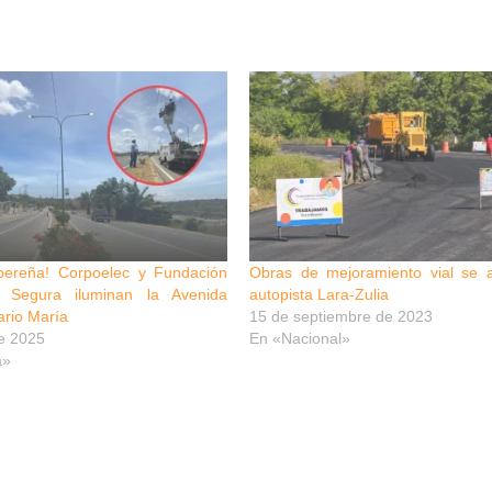
bereña! Corpoelec y Fundación
Obras de mejoramiento vial se a
 Segura iluminan la Avenida
autopista Lara-Zulia
rio María
15 de septiembre de 2023
e 2025
En «Nacional»
a»