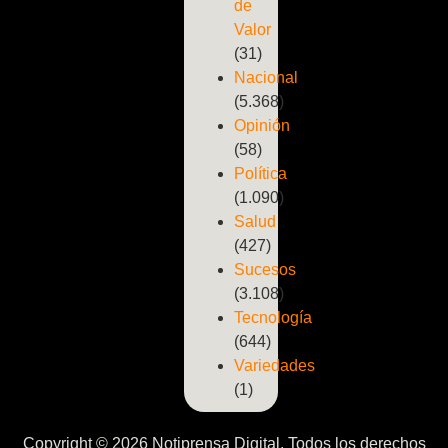
de
Valor
(31)
Nacional
(5.368)
Opinión
(58)
Política
(1.090)
Salud
(427)
Sucesos
(3.108)
Tecnología
(644)
Variedades
(1)
Copyright © 2026 Notiprensa Digital. Todos los derechos