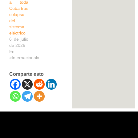
a toda
Cuba tras
colapso
del
sistema
eléctrico
6 de julio
de 2026
En
«Internacional»
Comparte esto