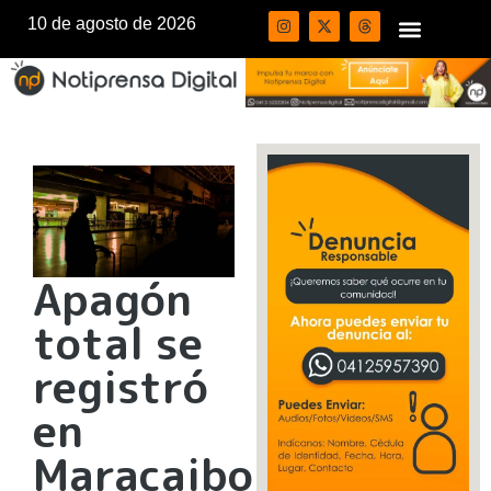
10 de agosto de 2026
Apagón
total se
registró
en
Maracaibo