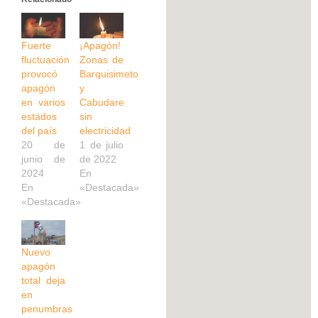
Fuerte
¡Apagón!
fluctuación
Zonas de
provocó
Barquisimeto
apagón
y
en varios
Cabudare
estados
sin
del país
electricidad
20 de
1 de julio
junio de
de 2022
2024
En
En
«Destacada»
«Destacada»
Nuevo
apagón
total deja
en
penumbras