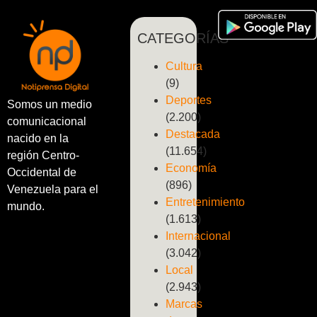
CATEGORÍAS
Cultura
(9)
Deportes
Somos un medio
(2.200)
comunicacional
Destacada
nacido en la
(11.654)
región Centro-
Economía
Occidental de
(896)
Venezuela para el
Entretenimiento
mundo.
(1.613)
Internacional
(3.042)
Local
(2.943)
Marcas