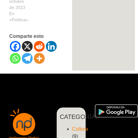
octubre
de 2023
En
«Política»
Comparte esto
CATEGORÍAS
Cultura
(9)