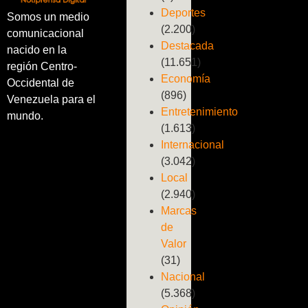
Deportes
Somos un medio
(2.200)
comunicacional
Destacada
nacido en la
(11.651)
región Centro-
Economía
Occidental de
(896)
Venezuela para el
Entretenimiento
mundo.
(1.613)
Internacional
(3.042)
Local
(2.940)
Marcas
de
Valor
(31)
Nacional
(5.368)