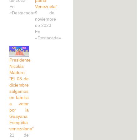
de 2023
patria
En
Venezuela”
«Destacada»
9 de
noviembre
de 2023
En
«Destacada»
Presidente
Nicolás
Maduro:
“El 03 de
diciembre
salgamos
en familia
a votar
por la
Guayana
Esequiba
venezolana”
21 de