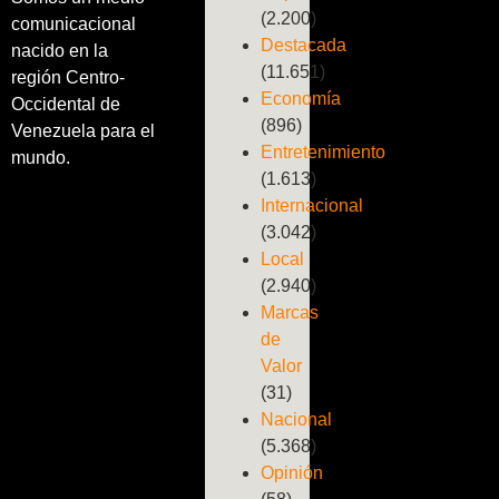
(2.200)
comunicacional
Destacada
nacido en la
(11.651)
región Centro-
Economía
Occidental de
(896)
Venezuela para el
Entretenimiento
mundo.
(1.613)
Internacional
(3.042)
Local
(2.940)
Marcas
de
Valor
(31)
Nacional
(5.368)
Opinión