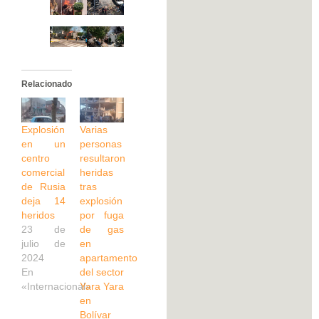
Relacionado
Explosión
Varias
en un
personas
centro
resultaron
comercial
heridas
de Rusia
tras
deja 14
explosión
heridos
por fuga
23 de
de gas
julio de
en
2024
apartamento
En
del sector
«Internacional»
Yara Yara
en
Bolívar