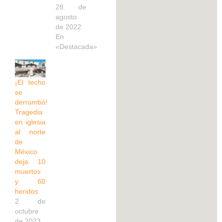
28 de
agosto
de 2022
En
«Destacada»
¡El techo
se
derrumbó!
Tragedia
en iglesia
al norte
de
México
deja 10
muertos
y 60
heridos
2 de
octubre
de 2023