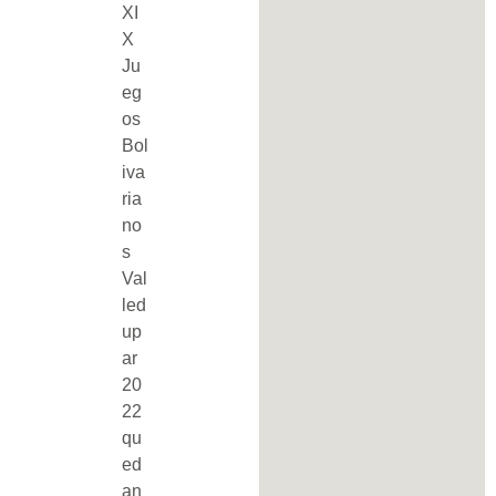
XI
X
Ju
eg
os
Bol
iva
ria
no
s
Val
led
up
ar
20
22
qu
ed
an