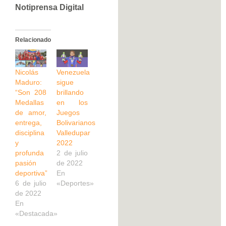
Notiprensa Digital
Relacionado
Nicolás
Venezuela
Maduro:
sigue
“Son 208
brillando
Medallas
en los
de amor,
Juegos
entrega,
Bolivarianos
disciplina
Valledupar
y
2022
profunda
2 de julio
pasión
de 2022
deportiva”
En
6 de julio
«Deportes»
de 2022
En
«Destacada»