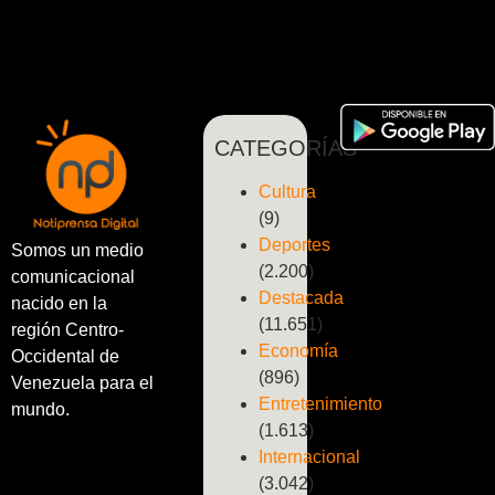
CATEGORÍAS
Cultura
(9)
Deportes
Somos un medio
(2.200)
comunicacional
Destacada
nacido en la
(11.651)
región Centro-
Economía
Occidental de
(896)
Venezuela para el
Entretenimiento
mundo.
(1.613)
Internacional
(3.042)