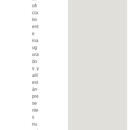
ofi
cia
lm
ent
e
ina
ug
ura
do
s y
allí
est
án
pre
se
nte
s
nu