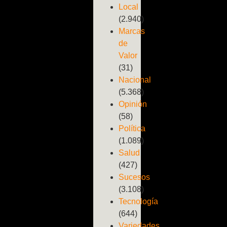
Local
(2.940)
Marcas
de
Valor
(31)
Nacional
(5.368)
Opinión
(58)
Política
(1.089)
Salud
(427)
Sucesos
(3.108)
Tecnología
(644)
Variedades