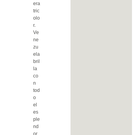
era
tric
olo
r.
Ve
ne
zu
ela
bril
la
co
n
tod
o
el
es
ple
nd
or