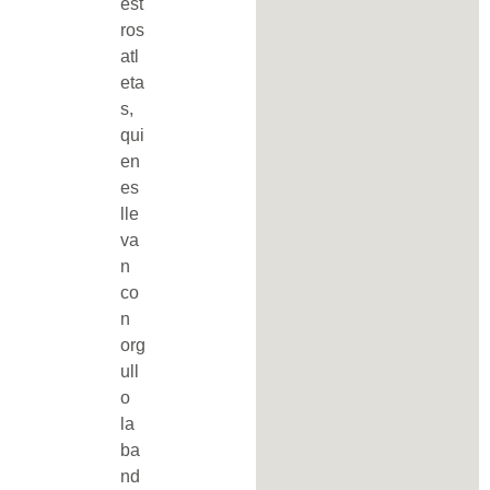
est
ros
atl
eta
s,
qui
en
es
lle
va
n
co
n
org
ull
o
la
ba
nd