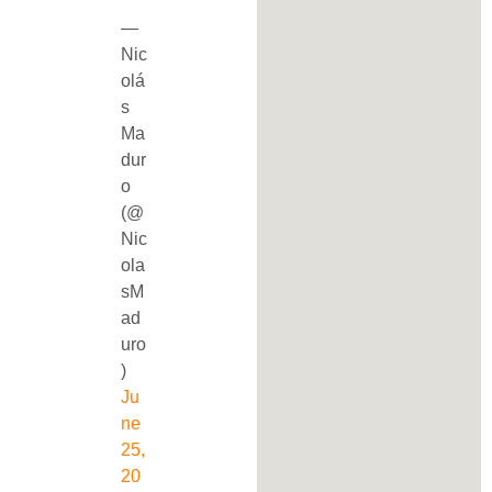
—
Nic
olá
s
Ma
dur
o
(@
Nic
ola
sM
ad
uro
)
Ju
ne
25,
20