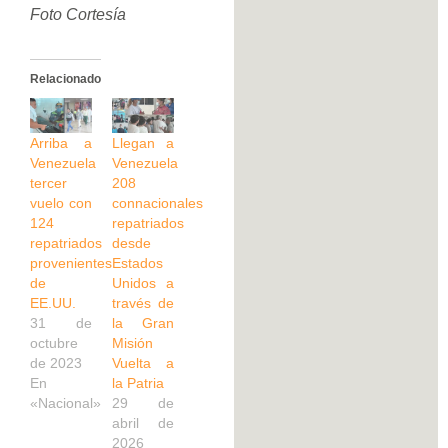
Foto Cortesía
Relacionado
Arriba a
Llegan a
Venezuela
Venezuela
tercer
208
vuelo con
connacionales
124
repatriados
repatriados
desde
provenientes
Estados
de
Unidos a
EE.UU.
través de
31 de
la Gran
octubre
Misión
de 2023
Vuelta a
En
la Patria
«Nacional»
29 de
abril de
2026