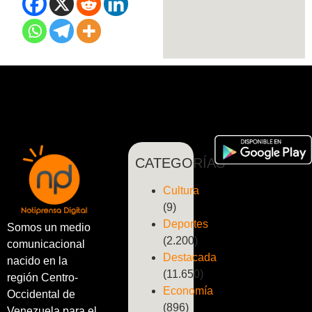
CATEGORÍAS
Cultura
(9)
Deportes
Somos un medio
(2.200)
comunicacional
Destacada
nacido en la
(11.650)
región Centro-
Economía
Occidental de
(896)
Venezuela para el