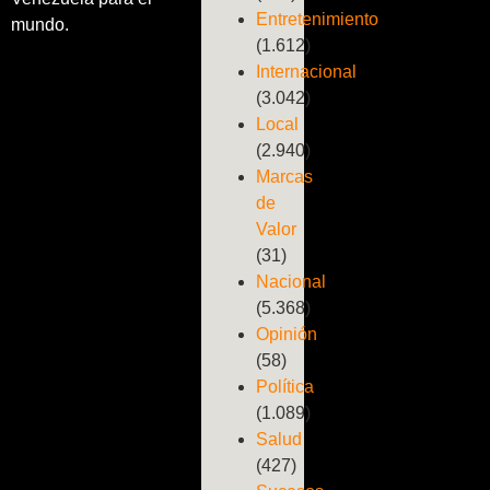
Entretenimiento
mundo.
(1.612)
Internacional
(3.042)
Local
(2.940)
Marcas
de
Valor
(31)
Nacional
(5.368)
Opinión
(58)
Política
(1.089)
Salud
(427)