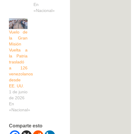
En
«Nacional»
Vuelo de
la Gran
Misión
Vuelta a
la Patria
trasladó
a 126
venezolanos
desde
EE. UU.
1 de junio
de 2026
En
«Nacional»
Comparte esto