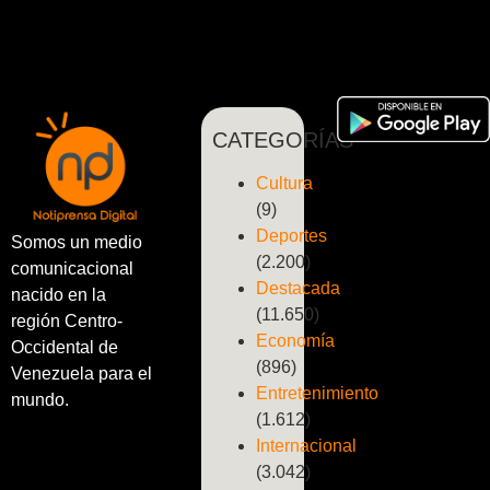
CATEGORÍAS
Cultura
(9)
Deportes
Somos un medio
(2.200)
comunicacional
Destacada
nacido en la
(11.650)
región Centro-
Economía
Occidental de
(896)
Venezuela para el
Entretenimiento
mundo.
(1.612)
Internacional
(3.042)