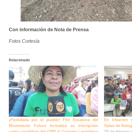
Con información de Nota de Prensa
Fotos Cortesía
Relacionado
¡Postulada por el pueblo! Flor Escalona del
En Iribarren 
Movimiento Futuro formaliza su inscripción
Salas de Auto
como candidata del GPP al Consejo Legislativo
28 de febrero 