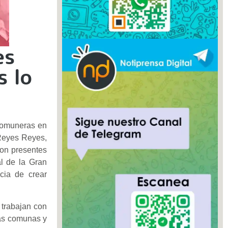
es
s lo
Comuneras en
 Reyes Reyes,
ron presentes
al de la Gran
cia de crear
 trabajan con
las comunas y