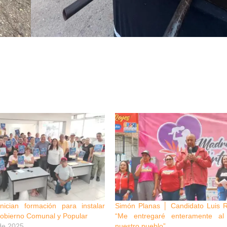
inician formación para instalar
Simón Planas │ Candidato Luis 
gobierno Comunal y Popular
“Me entregaré enteramente al 
de 2025
nuestro pueblo”