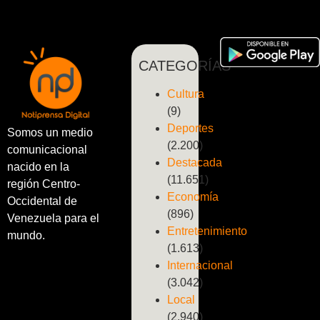
CATEGORÍAS
Cultura
(9)
Deportes
Somos un medio
(2.200)
comunicacional
Destacada
nacido en la
(11.651)
región Centro-
Economía
Occidental de
(896)
Venezuela para el
Entretenimiento
mundo.
(1.613)
Internacional
(3.042)
Local
(2.940)