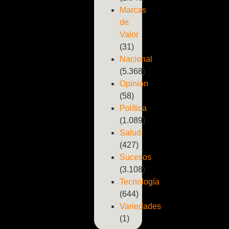
Marcas
de
Valor
(31)
Nacional
(5.368)
Opinión
(58)
Política
(1.089)
Salud
(427)
Sucesos
(3.108)
Tecnología
(644)
Variedades
(1)