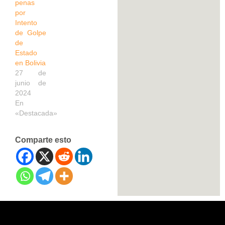
penas
por
Intento
de Golpe
de
Estado
en Bolivia
27 de
junio de
2024
En
«Destacada»
Comparte esto