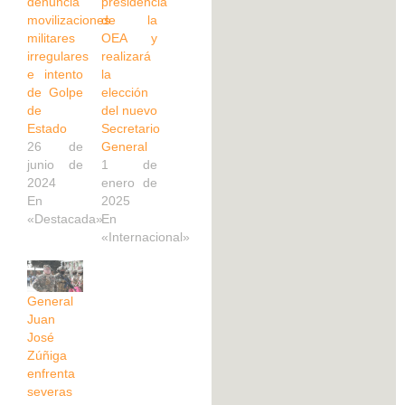
denuncia
presidencia
movilizaciones
de la
militares
OEA y
irregulares
realizará
e intento
la
de Golpe
elección
de
del nuevo
Estado
Secretario
26 de
General
junio de
1 de
2024
enero de
En
2025
«Destacada»
En
«Internacional»
General
Juan
José
Zúñiga
enfrenta
severas