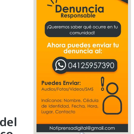
del
ico