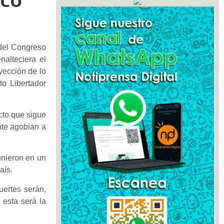
 del Congreso
nalteciera el
yección de lo
to Libertador
cto que sigue
nte agobian a
unieron en un
aís.
uertes serán,
 esta será la