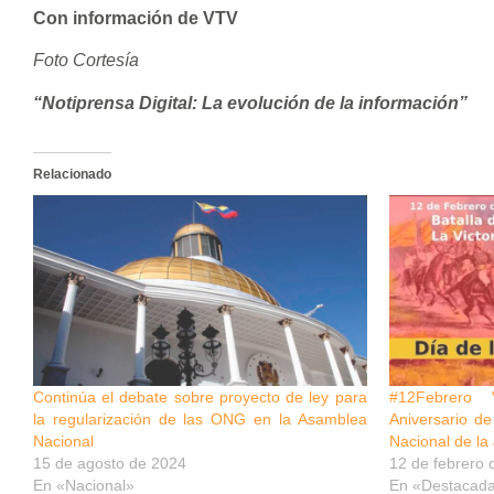
Con información de VTV
Foto Cortesía
“Notiprensa Digital: La evolución de la información”
Relacionado
Continúa el debate sobre proyecto de ley para
#12Febrero 
la regularización de las ONG en la Asamblea
Aniversario de
Nacional
Nacional de la
15 de agosto de 2024
12 de febrero 
En «Nacional»
En «Destacad