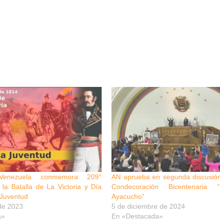
Venezuela conmemora 209°
AN aprueba en segunda discusión
 la Batalla de La Victoria y Día
Condecoración Bicentenaria “
 Juventud
Ayacucho”
de 2023
5 de diciembre de 2024
a»
En «Destacada»