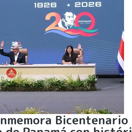
onmemora Bicentenario 
o de Panamá con histór