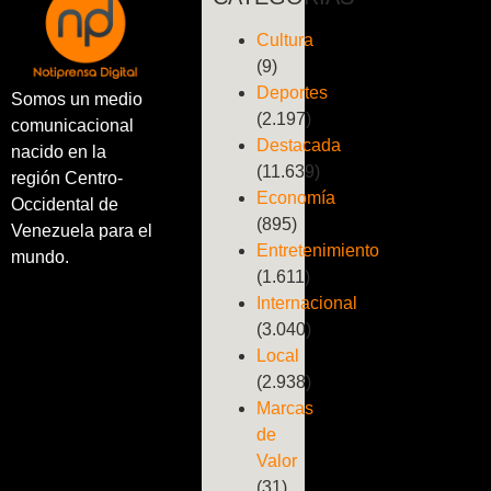
Cultura
(9)
Deportes
Somos un medio
(2.197)
comunicacional
Destacada
nacido en la
(11.639)
región Centro-
Economía
Occidental de
(895)
Venezuela para el
Entretenimiento
mundo.
(1.611)
Internacional
(3.040)
Local
(2.938)
Marcas
de
Valor
(31)