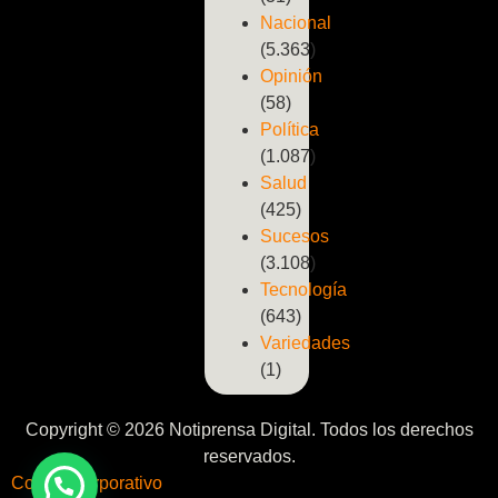
Nacional
(5.363)
Opinión
(58)
Política
(1.087)
Salud
(425)
Sucesos
(3.108)
Tecnología
(643)
Variedades
(1)
Copyright © 2026 Notiprensa Digital. Todos los derechos
reservados.
Correo Corporativo