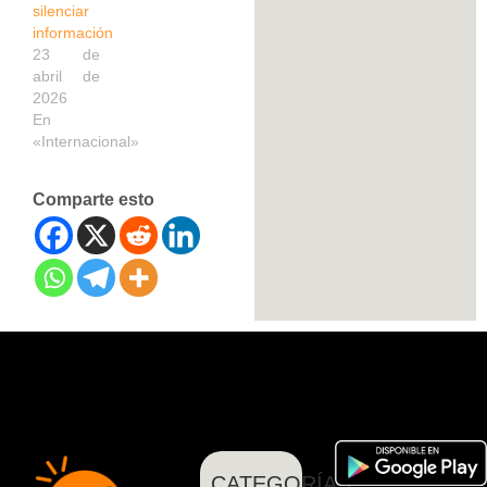
silenciar
información
23 de
abril de
2026
En
«Internacional»
Comparte esto
CATEGORÍAS