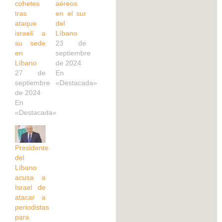
cohetes
aéreos
tras
en el sur
ataque
del
israelí a
Líbano
su sede
23 de
en
septiembre
Líbano
de 2024
27 de
En
septiembre
«Destacada»
de 2024
En
«Destacada»
Presidente
del
Líbano
acusa a
Israel de
atacar a
periodistas
para