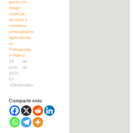
ponen en
riesgo
cosecha
de maíz y
mantiene
preocupados
agricultores
en
Portuguesa
(+Video)
18 de
junio de
2024
En
«Destacada»
Comparte esto