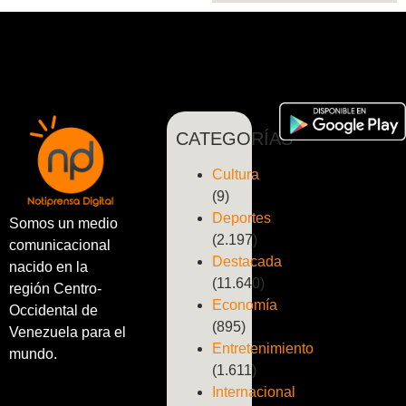
CATEGORÍAS
Cultura
(9)
Deportes
Somos un medio
(2.197)
comunicacional
Destacada
nacido en la
(11.640)
región Centro-
Economía
Occidental de
(895)
Venezuela para el
Entretenimiento
mundo.
(1.611)
Internacional