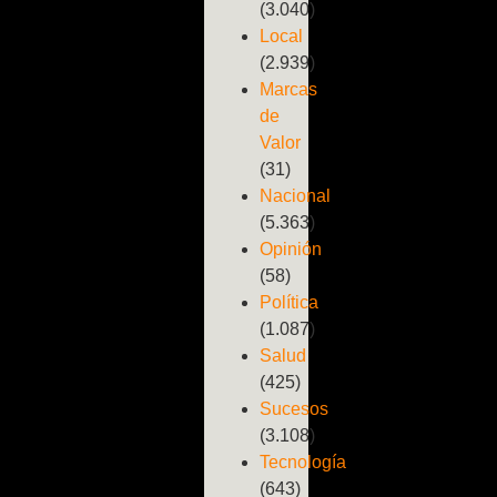
(3.040)
Local
(2.939)
Marcas
de
Valor
(31)
Nacional
(5.363)
Opinión
(58)
Política
(1.087)
Salud
(425)
Sucesos
(3.108)
Tecnología
(643)