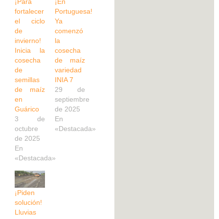
¡Para
¡En
fortalecer
Portuguesa!
el ciclo
Ya
de
comenzó
invierno!
la
Inicia la
cosecha
cosecha
de maíz
de
variedad
semillas
INIA 7
de maíz
29 de
en
septiembre
Guárico
de 2025
3 de
En
octubre
«Destacada»
de 2025
En
«Destacada»
¡Piden
solución!
Lluvias