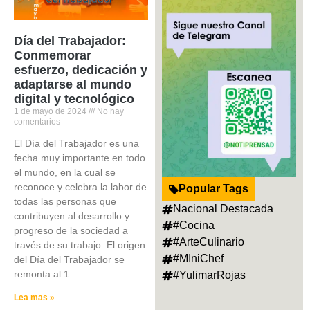
Día del Trabajador:
Conmemorar
esfuerzo, dedicación y
adaptarse al mundo
digital y tecnológico
1 de mayo de 2024
No hay
comentarios
El Día del Trabajador es una
fecha muy importante en todo
el mundo, en la cual se
reconoce y celebra la labor de
Popular Tags
todas las personas que
Nacional Destacada
contribuyen al desarrollo y
#Cocina
progreso de la sociedad a
#ArteCulinario
través de su trabajo. El origen
#MIniChef
del Día del Trabajador se
remonta al 1
#YulimarRojas
Lea mas »