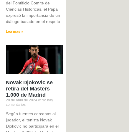
del Pontificio Comité de
Ciencias Históricas, el Papa
expresó la importancia de un
diálogo basado en el respeto
Lea mas »
Novak Djokovic se
retira del Masters
1.000 de Madrid
20 de abril de 2024
No hay
comentarios
Según fuentes cercanas al
jugador, el tenista Novak
Djokovic no participará en el