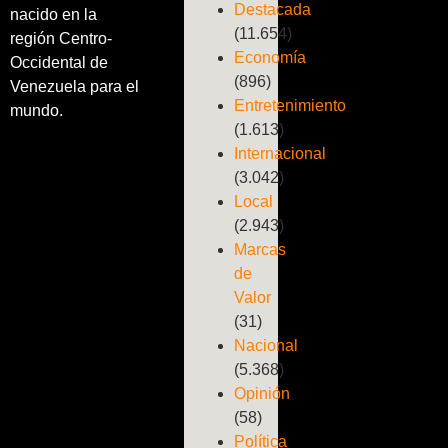
Destacada
nacido en la
(11.654)
región Centro-
Economía
Occidental de
(896)
Venezuela para el
Entretenimiento
mundo.
(1.613)
Internacional
(3.042)
Local
(2.943)
Marcas
de
Valor
(31)
Nacional
(5.368)
Opinión
(58)
Política