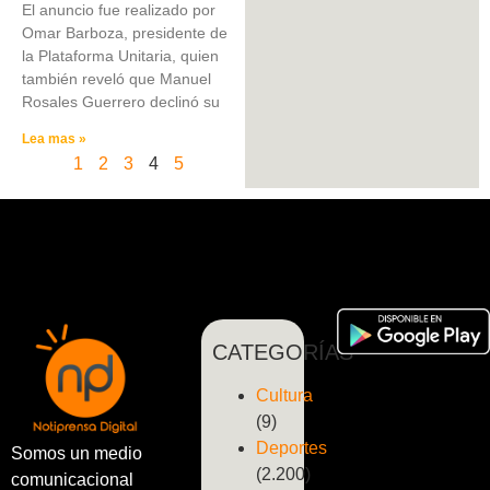
El anuncio fue realizado por
Omar Barboza, presidente de
la Plataforma Unitaria, quien
también reveló que Manuel
Rosales Guerrero declinó su
Lea mas »
1
2
3
4
5
CATEGORÍAS
Cultura
(9)
Deportes
Somos un medio
(2.200)
comunicacional