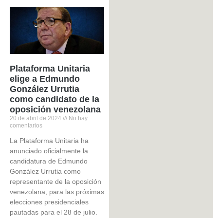
Plataforma Unitaria
elige a Edmundo
González Urrutia
como candidato de la
oposición venezolana
20 de abril de 2024
No hay
comentarios
La Plataforma Unitaria ha
anunciado oficialmente la
candidatura de Edmundo
González Urrutia como
representante de la oposición
venezolana, para las próximas
elecciones presidenciales
pautadas para el 28 de julio.