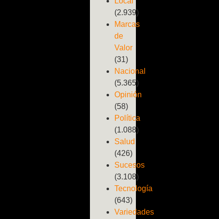
Local
(2.939)
Marcas
de
Valor
(31)
Nacional
(5.365)
Opinión
(58)
Política
(1.088)
Salud
(426)
Sucesos
(3.108)
Tecnología
(643)
Variedades