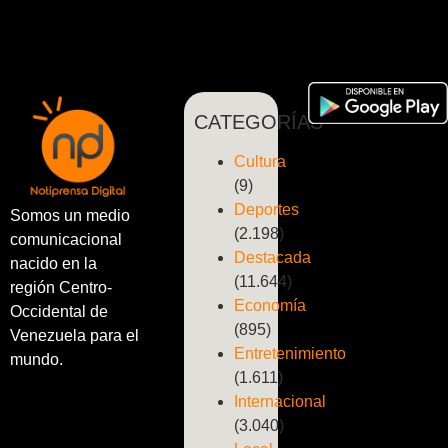
CATEGORÍAS
Cultura
(9)
Deportes
Somos un medio
(2.198)
comunicacional
Destacada
nacido en la
(11.644)
región Centro-
Economía
Occidental de
(895)
Venezuela para el
Entretenimiento
mundo.
(1.611)
Internacional
(3.040)