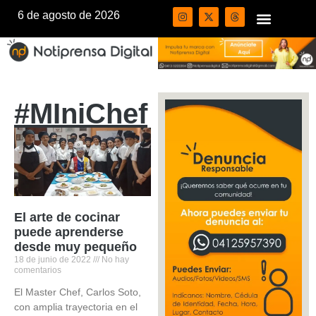
6 de agosto de 2026
#MIniChef
El arte de cocinar
puede aprenderse
desde muy pequeño
18 de junio de 2022
No hay
comentarios
El Master Chef, Carlos Soto,
con amplia trayectoria en el