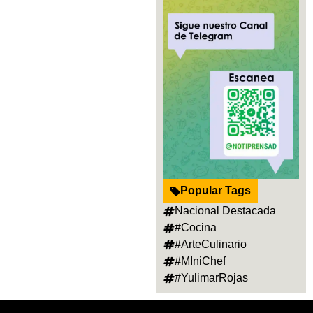
Popular Tags
Nacional Destacada
#Cocina
#ArteCulinario
#MIniChef
#YulimarRojas