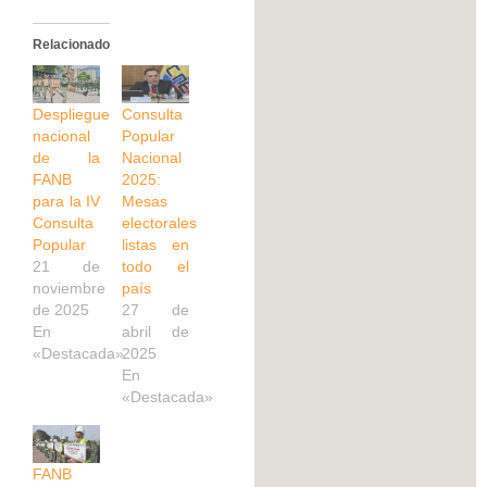
Relacionado
Despliegue
Consulta
nacional
Popular
de la
Nacional
FANB
2025:
para la IV
Mesas
Consulta
electorales
Popular
listas en
21 de
todo el
noviembre
país
de 2025
27 de
En
abril de
«Destacada»
2025
En
«Destacada»
FANB