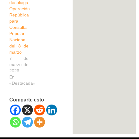
despliega
Operación
República
para
Consulta
Popular
Nacional
del 8 de
marzo
7 de
marzo de
2026
En
«Destacada»
Comparte esto