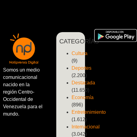
CATEGORÍAS
Cultura
(9)
Deportes
Somos un medio
(2.200)
comunicacional
Destacada
nacido en la
(11.650)
región Centro-
Economía
Occidental de
(896)
Venezuela para el
Entretenimiento
mundo.
(1.612)
Internacional
(3.042)