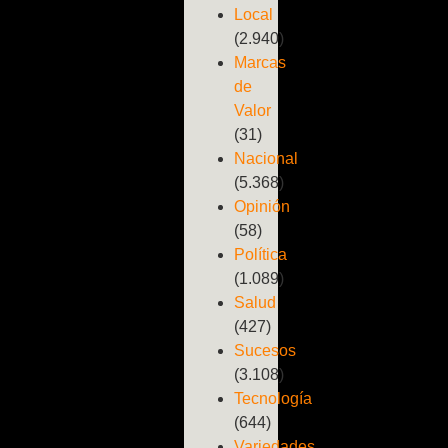
Local
(2.940)
Marcas
de
Valor
(31)
Nacional
(5.368)
Opinión
(58)
Política
(1.089)
Salud
(427)
Sucesos
(3.108)
Tecnología
(644)
Variedades