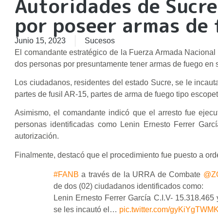
Autoridades de Sucre
por poseer armas de 
Junio 15, 2023
Sucesos
El comandante estratégico de la Fuerza Armada Nacional
dos personas por presuntamente tener armas de fuego en su 
Los ciudadanos, residentes del estado Sucre, se le incauta
partes de fusil AR-15, partes de arma de fuego tipo escope
Asimismo, el comandante indicó que el arresto fue ejec
personas identificadas como Lenin Ernesto Ferrer Garc
autorización.
Finalmente, destacó que el procedimiento fue puesto a orde
#FANB
a través de la URRA de Combate
@ZO
de dos (02) ciudadanos identificados como:
Lenin Ernesto Ferrer García C.I.V- 15.318.465
se les incautó el…
pic.twitter.com/gyKiYgTWM