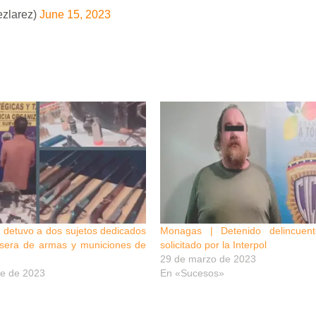
zlarez)
June 15, 2023
B detuvo a dos sujetos dedicados
Monagas | Detenido delincuent
casera de armas y municiones de
solicitado por la Interpol
29 de marzo de 2023
re de 2023
En «Sucesos»