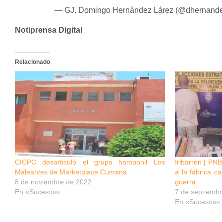
— GJ. Domingo Hernández Lárez (@dhernande
Notiprensa Digital
Relacionado
CICPC desarticuló el grupo hamponil Los
Iribarren | PN
Maleantes de Marketplace Cumaná
a la fábrica 
8 de noviembre de 2022
guerra
En «Sucesos»
7 de septiemb
En «Sucesos»