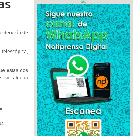
as
 detención de
 telescópica,
que estas dos
s sin alguna
ón
es