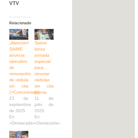
VTV
Relacionado
¡Atención!
Saime
SAIME
lanza
anuncia
jornada
operativo
especial
de
para
renovación
renovar
de cédula
cédulas
sin cita
sin cita
(+Comunicado)
previa
23 de
11 de
septiembre
julio de
de 2025
2025
En
En
«Destacada»
«Destacada»