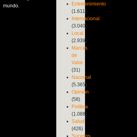
Entretenimiento
mundo.
(1.611)
Internacional
(3.040)
Local
(2.939)
Marcas
de
Valor
(31)
Nacional
(5.365)
Opinión
(58)
Política
(1.088)
Salud
(426)
Sucesos