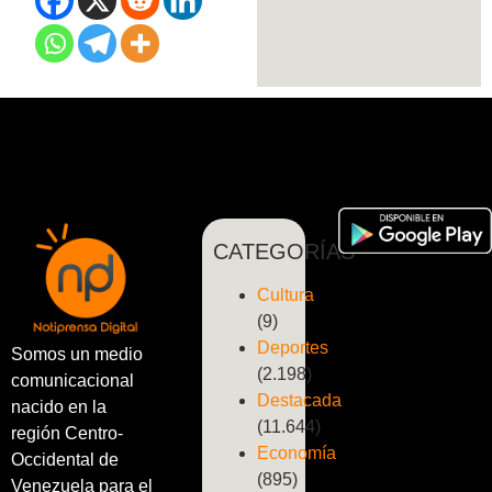
CATEGORÍAS
Cultura
(9)
Deportes
Somos un medio
(2.198)
comunicacional
Destacada
nacido en la
(11.644)
región Centro-
Economía
Occidental de
(895)
Venezuela para el