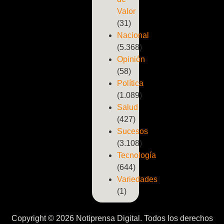
Valor
(31)
Nacional
(5.368)
Opinión
(58)
Política
(1.089)
Salud
(427)
Sucesos
(3.108)
Tecnología
(644)
Variedades
(1)
Copyright © 2026 Notiprensa Digital. Todos los derechos