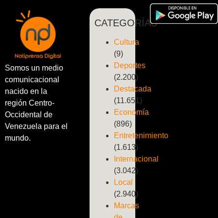
CATEGORÍAS
Cultura
(9)
Deportes
Somos un medio
(2.200)
comunicacional
Destacada
nacido en la
(11.651)
región Centro-
Economía
Occidental de
(896)
Venezuela para el
Entretenimiento
mundo.
(1.613)
Internacional
(3.042)
Local
(2.940)
Marcas
de