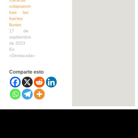
colapsaron
tras las
fuertes
lluvias
17 de
septiembre
de 2023
En
«Destacada»
Comparte esto