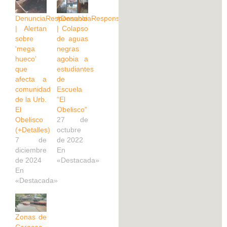
DenunciaResponsable
#DenunciaResponsable
| Alertan
| Colapso
sobre
de aguas
‘mega
negras
hueco’
agobia a
que
estudiantes
afecta a
de
comunidad
Escuela
de la Urb.
“El
El
Obelisco”
Obelisco
27 de
(+Detalles)
octubre
7 de
de 2022
diciembre
En
de 2024
«Destacada»
En
«Destacada»
Zonas de
Caracas