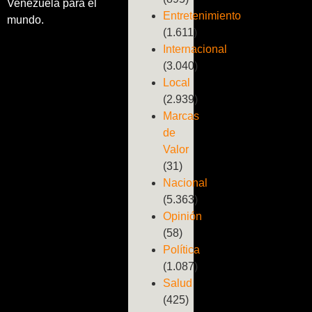
Venezuela para el
Entretenimiento
mundo.
(1.611)
Internacional
(3.040)
Local
(2.939)
Marcas
de
Valor
(31)
Nacional
(5.363)
Opinión
(58)
Política
(1.087)
Salud
(425)