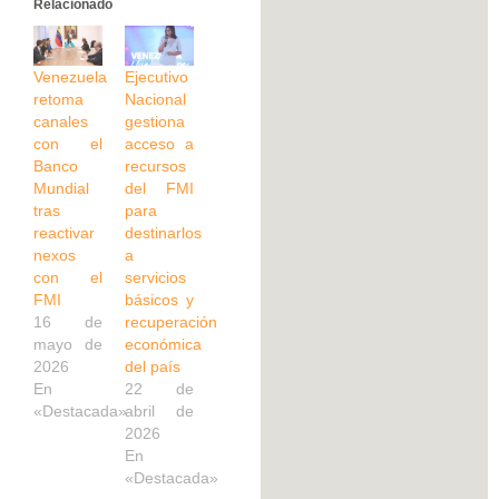
Relacionado
Venezuela
Ejecutivo
retoma
Nacional
canales
gestiona
con el
acceso a
Banco
recursos
Mundial
del FMI
tras
para
reactivar
destinarlos
nexos
a
con el
servicios
FMI
básicos y
16 de
recuperación
mayo de
económica
2026
del país
En
22 de
«Destacada»
abril de
2026
En
«Destacada»