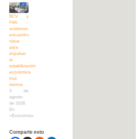
BCV y
FMI
sostienen
encuentro
clave
para
impulsar
la
estabilización
económica
tras
sismos
3 de
agosto
de 2026
En
«Economía»
Comparte esto