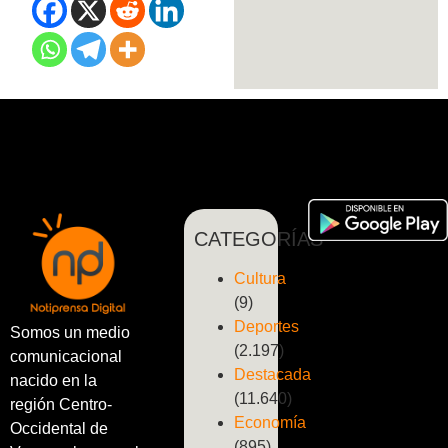
CATEGORÍAS
Cultura
(9)
Deportes
Somos un medio
(2.197)
comunicacional
Destacada
nacido en la
(11.640)
región Centro-
Economía
Occidental de
(895)