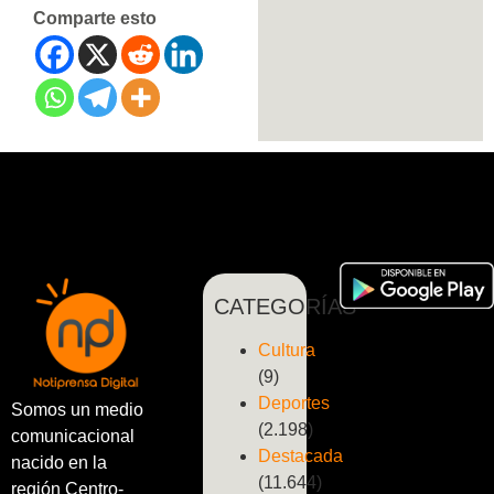
Comparte esto
CATEGORÍAS
Cultura
(9)
Deportes
Somos un medio
(2.198)
comunicacional
Destacada
nacido en la
(11.644)
región Centro-