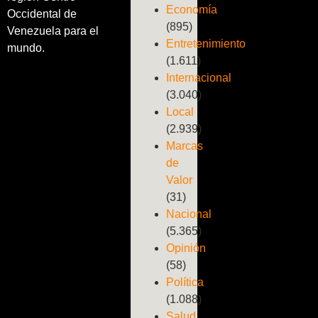
Economía
Occidental de
(895)
Venezuela para el
Entretenimiento
mundo.
(1.611)
Internacional
(3.040)
Local
(2.939)
Marcas
de
Valor
(31)
Nacional
(5.365)
Opinión
(58)
Política
(1.088)
Salud