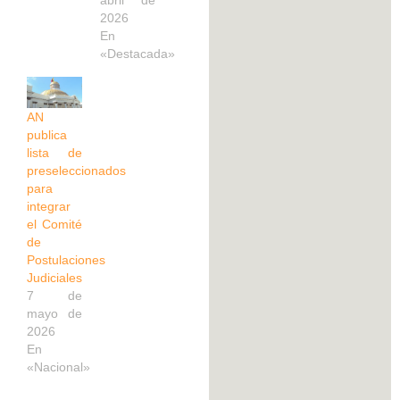
2026
En
«Destacada»
AN
publica
lista de
preseleccionados
para
integrar
el Comité
de
Postulaciones
Judiciales
7 de
mayo de
2026
En
«Nacional»