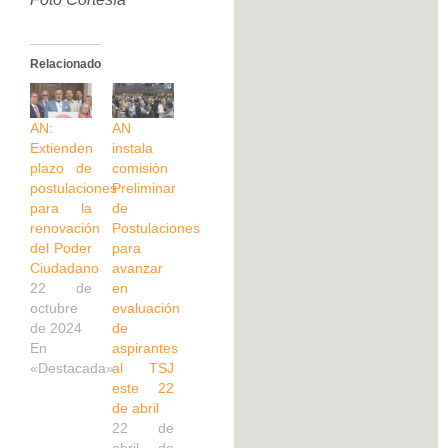
Relacionado
AN:
AN
Extienden
instala
plazo de
comisión
postulaciones
Preliminar
para la
de
renovación
Postulaciones
del Poder
para
Ciudadano
avanzar
22 de
en
octubre
evaluación
de 2024
de
En
aspirantes
«Destacada»
al TSJ
este 22
de abril
22 de
abril de