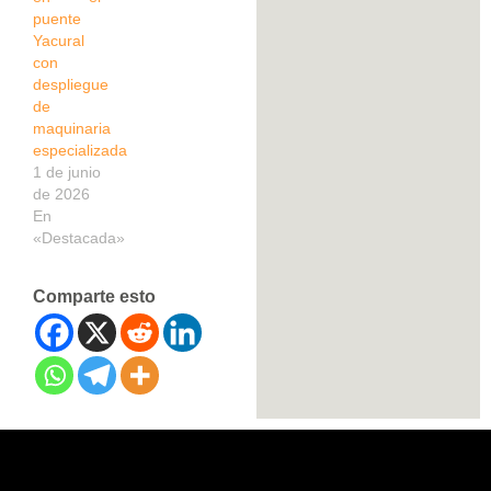
puente
Yacural
con
despliegue
de
maquinaria
especializada
1 de junio
de 2026
En
«Destacada»
Comparte esto