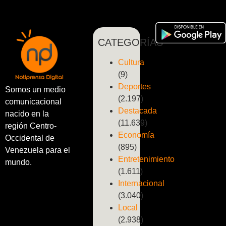
CATEGORÍAS
Cultura
(9)
Deportes
Somos un medio
(2.197)
comunicacional
Destacada
nacido en la
(11.639)
región Centro-
Economía
Occidental de
(895)
Venezuela para el
Entretenimiento
mundo.
(1.611)
Internacional
(3.040)
Local
(2.938)