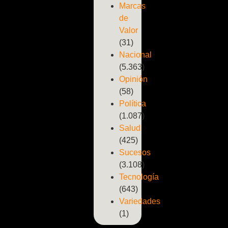
Marcas
de
Valor
(31)
Nacional
(5.363)
Opinión
(58)
Política
(1.087)
Salud
(425)
Sucesos
(3.108)
Tecnología
(643)
Variedades
(1)