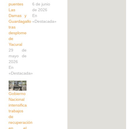
puentes
6 de junio
Las
de 2026
Damas y
En
Guardagallo
«Destacada»
tras
desplome
de
Yacural
29 de
mayo de
2026
En
«Destacada»
Gobierno
Nacional
intensifica
trabajos
de
recuperación
en el