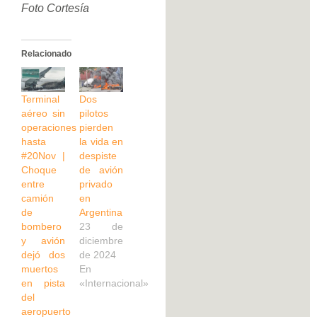
Foto Cortesía
Relacionado
Terminal
Dos
aéreo sin
pilotos
operaciones
pierden
hasta
la vida en
#20Nov |
despiste
Choque
de avión
entre
privado
camión
en
de
Argentina
bombero
23 de
y avión
diciembre
dejó dos
de 2024
muertos
En
en pista
«Internacional»
del
aeropuerto