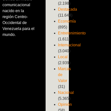
(2.198)
comunicacional
Destacada
nacido en la
(11.644)
región Centro-
Economía
Occidental de
(895)
Venezuela para el
Entretenimiento
mundo.
(1.611)
Internacional
(3.040)
Local
(2.939)
Marcas
de
Valor
(31)
Nacional
(5.365)
Opinión
(58)