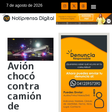
7 de agosto de 2026
Avión
chocó
contra
camión
de