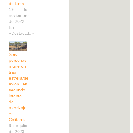
de Lima
19 de
noviembre
de 2022
En
«Destacada»
Seis
personas
murieron
tras
estrellarse
avión en
segundo
intento
de
aterrizaje
en
California
9 de julio
de 2023