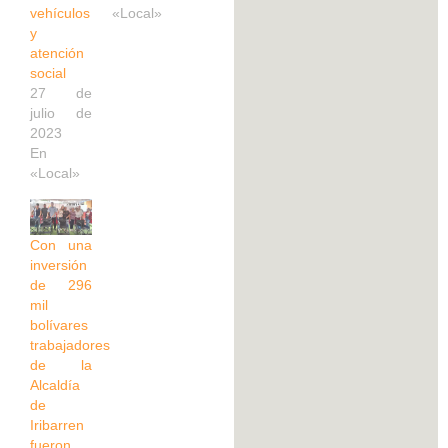
vehículos
«Local»
y
atención
social
27 de
julio de
2023
En
«Local»
Con una
inversión
de 296
mil
bolívares
trabajadores
de la
Alcaldía
de
Iribarren
fueron