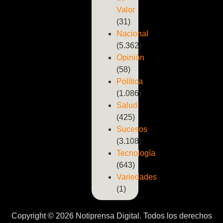
Valor
(31)
Nacional
(5.362)
Opinión
(58)
Política
(1.086)
Salud
(425)
Sucesos
(3.108)
Tecnología
(643)
Variedades
(1)
Copyright © 2026 Notiprensa Digital. Todos los derechos