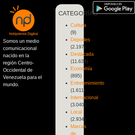
CATEGORÍAS
Cultura
(9)
Deportes
Somos un medio
(2.197)
comunicacional
Destacada
nacido en la
(11.634)
región Centro-
Economía
Occidental de
(895)
Venezuela para el
Entretenimiento
mundo.
(1.611)
Internacional
(3.040)
Local
(2.934)
Marcas
de