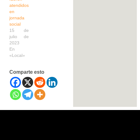
atendidos
en
jornada
social
15 de
julio de
2023
En
«Local»
Comparte esto