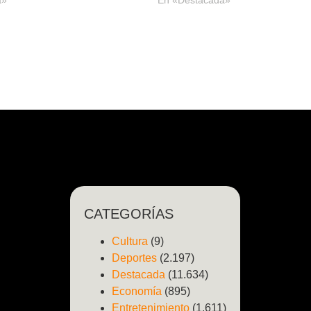
a»
En «Destacada»
CATEGORÍAS
Cultura
(9)
Deportes
(2.197)
Destacada
(11.634)
Economía
(895)
Entretenimiento
(1.611)