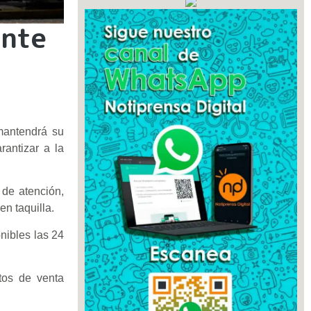
ante
 mantendrá su
rantizar a la
 de atención,
en taquilla.
onibles las 24
tos de venta