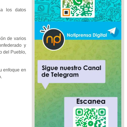
sa los datos
ión de varios
onfederado y
o del Pueblo,
su enfoque en
.