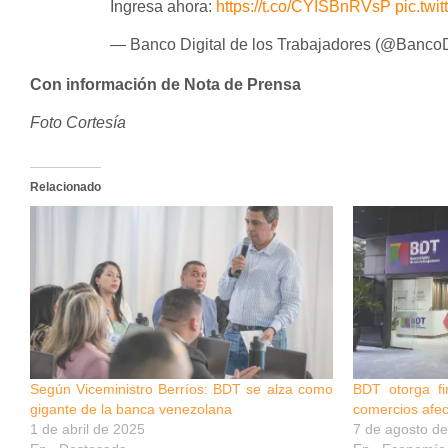
Ingresa ahora:
https://t.co/CYISBnRVsP
pic.twi
— Banco Digital de los Trabajadores (@BancoD
Con información de Nota de Prensa
Foto Cortesía
Relacionado
Según Viceministro Berríos: BDT se alza como
BDT otorga f
gigante de la banca venezolana
comercios afec
1 de abril de 2025
7 de agosto d