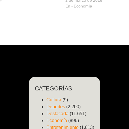
»
2 de marzo de 2026
En «Economía»
CATEGORÍAS
Cultura
(9)
Deportes
(2.200)
Destacada
(11.651)
Economía
(896)
Entretenimiento
(1.613)