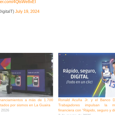
tter.com/4QtsWe8xEI
igitalT)
July 19, 2024
inanciamientos a más de 1.700
Ronald Acuña Jr. y el Banco Di
tados por sismos en La Guaira
Trabajadores impulsan la mo
e 2026
financiera con “Rápido, seguro y di