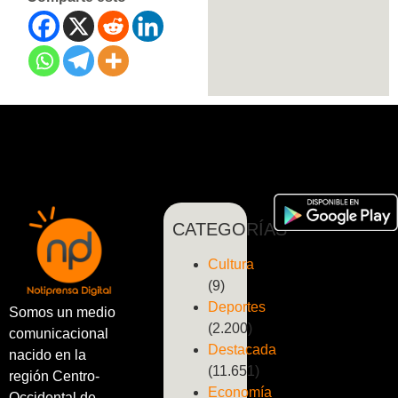
CATEGORÍAS
Cultura
(9)
Deportes
Somos un medio
(2.200)
comunicacional
Destacada
nacido en la
(11.651)
región Centro-
Economía
Occidental de