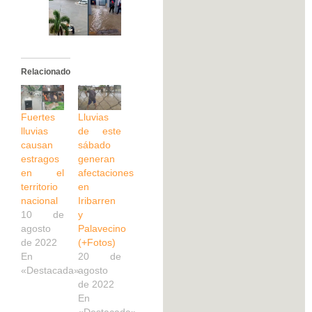
Relacionado
Fuertes
Lluvias
lluvias
de este
causan
sábado
estragos
generan
en el
afectaciones
territorio
en
nacional
Iribarren
10 de
y
agosto
Palavecino
de 2022
(+Fotos)
En
20 de
«Destacada»
agosto
de 2022
En
«Destacada»