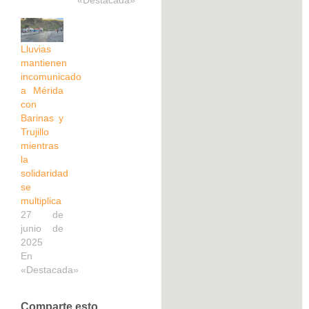
Lluvias
mantienen
incomunicado
a Mérida
con
Barinas y
Trujillo
mientras
la
solidaridad
se
multiplica
27 de
junio de
2025
En
«Destacada»
Comparte esto