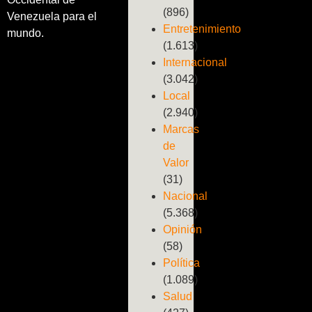
(896)
Venezuela para el
Entretenimiento
mundo.
(1.613)
Internacional
(3.042)
Local
(2.940)
Marcas
de
Valor
(31)
Nacional
(5.368)
Opinión
(58)
Política
(1.089)
Salud