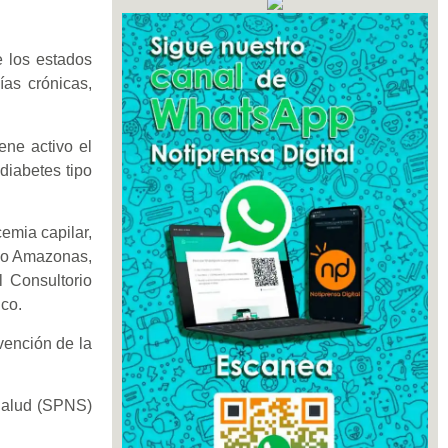
e los estados
ías crónicas,
ene activo el
diabetes tipo
emia capilar,
ado Amazonas,
l Consultorio
co.
vención de la
 Salud (SPNS)