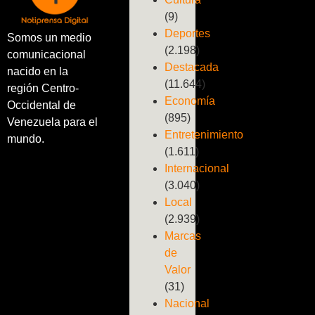
(9)
Deportes
Somos un medio
(2.198)
comunicacional
Destacada
nacido en la
(11.644)
región Centro-
Economía
Occidental de
(895)
Venezuela para el
Entretenimiento
mundo.
(1.611)
Internacional
(3.040)
Local
(2.939)
Marcas
de
Valor
(31)
Nacional