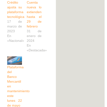
Crédito
Cuenta
ajusta su
nueva lo
plataforma
extienden
tecnológica
hasta el
17 de
29 de
marzo de
febrero
2023
31 de
En
enero de
«Nacional»
2024
En
«Destacada»
Plataforma
del
Banco
Mercantil
en
mantenimiento
este
lunes 22
de mayo