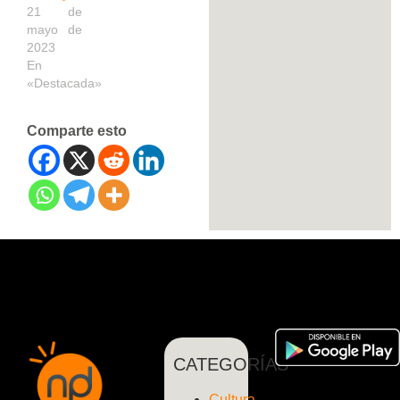
21 de
mayo de
2023
En
«Destacada»
Comparte esto
CATEGORÍAS
Cultura