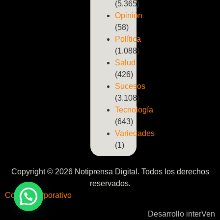
(5.365)
Opinión
(58)
Política
(1.088)
Salud
(426)
Sucesos
(3.108)
Tecnología
(643)
Variedades
(1)
Copyright © 2026 Notiprensa Digital. Todos los derechos
reservados.
Correo Corporativo
Desarrollo interVen