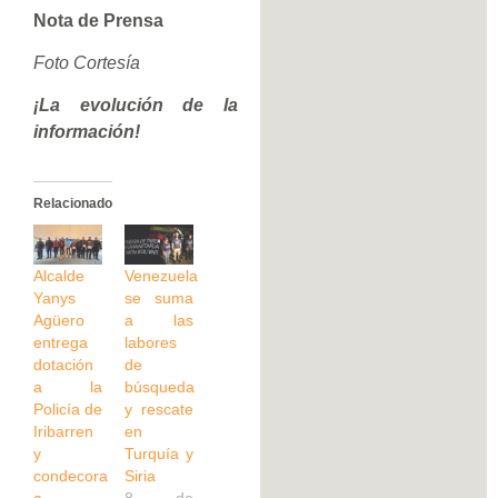
Nota de Prensa
Foto Cortesía
¡La evolución de la
información!
Relacionado
Alcalde
Venezuela
Yanys
se suma
Agüero
a las
entrega
labores
dotación
de
a la
búsqueda
Policía de
y rescate
Iribarren
en
y
Turquía y
condecora
Siria
a
8 de