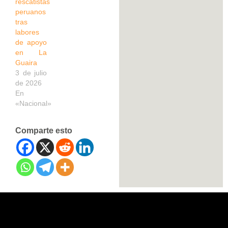
rescatistas
peruanos
tras
labores
de apoyo
en La
Guaira
3 de julio
de 2026
En
«Nacional»
Comparte esto