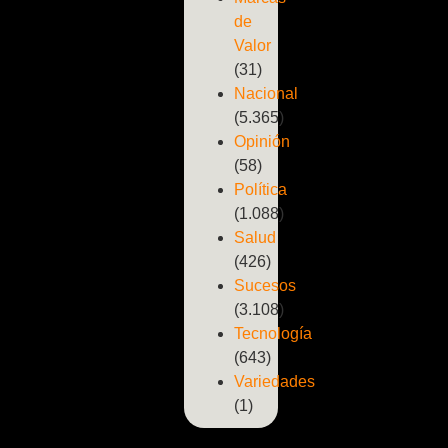
de
Valor
(31)
Nacional
(5.365)
Opinión
(58)
Política
(1.088)
Salud
(426)
Sucesos
(3.108)
Tecnología
(643)
Variedades
(1)