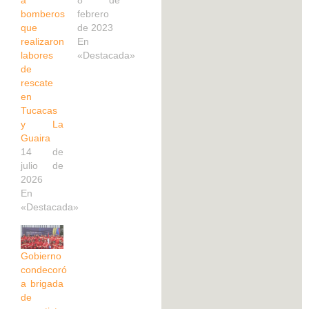
bomberos
febrero
que
de 2023
realizaron
En
labores
«Destacada»
de
rescate
en
Tucacas
y La
Guaira
14 de
julio de
2026
En
«Destacada»
Gobierno
condecoró
a brigada
de