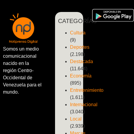
CATEGORÍAS
Cultura
(9)
Deportes
Somos un medio
(2.198)
comunicacional
Destacada
nacido en la
(11.644)
región Centro-
Economía
Occidental de
(895)
Venezuela para el
Entretenimiento
mundo.
(1.611)
Internacional
(3.040)
Local
(2.939)
Marcas