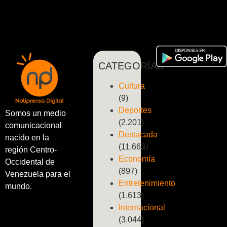
CATEGORÍAS
Cultura
(9)
Deportes
Somos un medio
(2.201)
comunicacional
Destacada
nacido en la
(11.663)
región Centro-
Economía
Occidental de
(897)
Venezuela para el
Entretenimiento
mundo.
(1.613)
Internacional
(3.044)