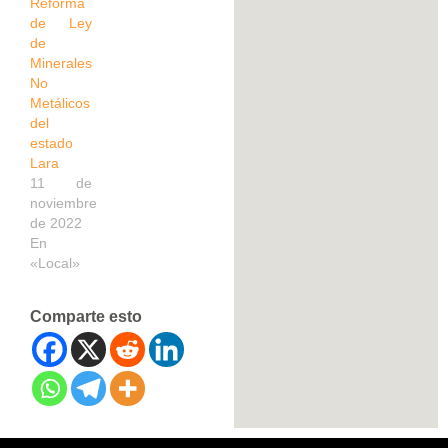
Reforma
de Ley
de
Minerales
No
Metálicos
del
estado
Lara
11 de
noviembre
de 2022
En
«Local»
Comparte esto