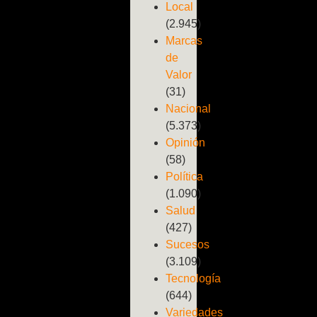
Local
(2.945)
Marcas
de
Valor
(31)
Nacional
(5.373)
Opinión
(58)
Política
(1.090)
Salud
(427)
Sucesos
(3.109)
Tecnología
(644)
Variedades