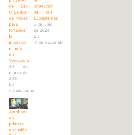
de Ley
protección
Orgánica
de sus
de Minas
Ecosistemas
para
5 de junio
fortalecer
de 2024
la
En
inversión
«Internacional»
minera
en
Venezuela
10 de
marzo de
2026
En
«Destacada»
Aprobada
en
primera
discusión