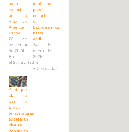
sobre
aquí: se
impacto
prevé
de La
impacto
Niña en
en
América
Latinoamérica
Latina
hasta
23 de
abril
septiembre
24 de
de 2024
enero de
En
2025
«Destacada»
En
«Destacada»
Alerta por
ola de
calor en
Brasil:
temperaturas
superarán
niveles
habituales