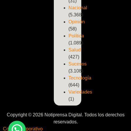
(31)
Nacional
(5.368)
Opinión
(58)
Política
(1.089)
Salud
(427)
Sucesos
(3.108)
Tecnología
(644)
Variedades
(1)
Copyright © 2026 Notiprensa Digital. Todos los derechos
reservados.
Correo Corporativo