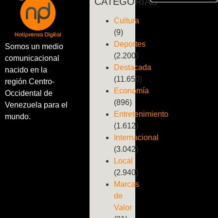
CATEGORÍAS
Cultura
(9)
Deportes
Somos un medio
(2.200)
comunicacional
Destacada
nacido en la
(11.650)
región Centro-
Economía
Occidental de
(896)
Venezuela para el
Entretenimiento
mundo.
(1.612)
Internacional
(3.042)
Local
(2.940)
Marcas
de
Valor