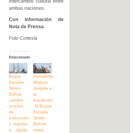
intercambio cultural entre
ambas naciones.
Con información de
Nota de Prensa
Foto Cortesía
Relacionado
Buque
Presidente
Escuela
Maduro
Simón
despide a
Bolívar
la
culmina
tripulación:
crucero
El Buque
de
Escuela
instrucción
Simón
y regresa
Bolívar
a aguas
zarpa