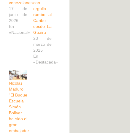
venezolanas
con
17 de
orgullo
junio de
rumbo al
2026
Caribe
En
desde La
«Nacional»
Guaira
23 de
marzo de
2025
En
«Destacada»
Nicolás
Maduro:
“El Buque
Escuela
Simón
Bolívar
ha sido el
gran
embajador