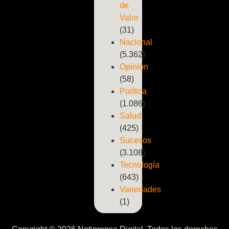
de
Valor
(31)
Nacional
(5.362)
Opinión
(58)
Política
(1.086)
Salud
(425)
Sucesos
(3.108)
Tecnología
(643)
Variedades
(1)