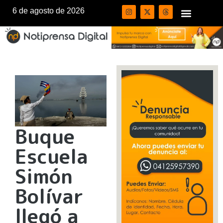
6 de agosto de 2026
Buque
Escuela
Simón
Bolívar
llegó a