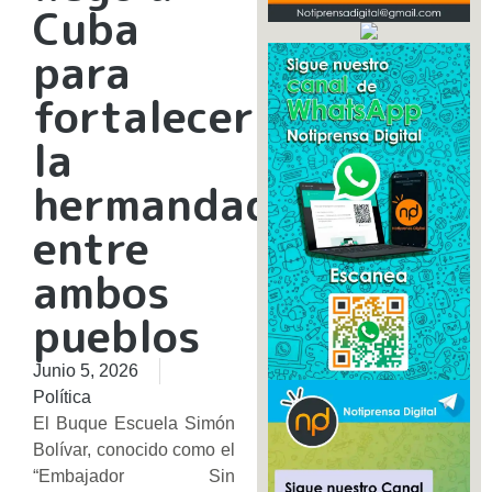
Cuba
para
fortalecer
la
hermandad
entre
ambos
pueblos
Junio 5, 2026
Política
El Buque Escuela Simón
Bolívar, conocido como el
“Embajador Sin