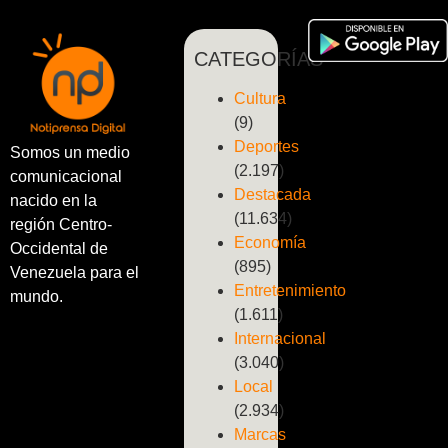
CATEGORÍAS
Cultura
(9)
Deportes
Somos un medio
(2.197)
comunicacional
Destacada
nacido en la
(11.634)
región Centro-
Economía
Occidental de
(895)
Venezuela para el
Entretenimiento
mundo.
(1.611)
Internacional
(3.040)
Local
(2.934)
Marcas