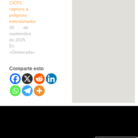
CICPC
captura a
peligroso
extorsionador
30 de
septiembre
de 2025
En
«Destacada»
Comparte esto