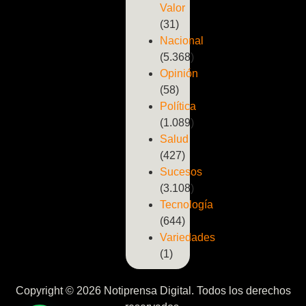
Valor
(31)
Nacional
(5.368)
Opinión
(58)
Política
(1.089)
Salud
(427)
Sucesos
(3.108)
Tecnología
(644)
Variedades
(1)
Copyright © 2026 Notiprensa Digital. Todos los derechos