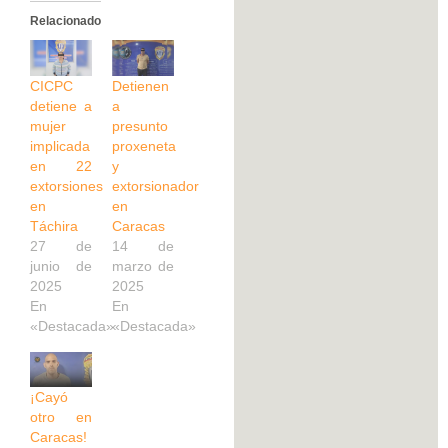
Relacionado
CICPC
Detienen
detiene a
a
mujer
presunto
implicada
proxeneta
en 22
y
extorsiones
extorsionador
en
en
Táchira
Caracas
27 de
14 de
junio de
marzo de
2025
2025
En
En
«Destacada»
«Destacada»
¡Cayó
otro en
Caracas!