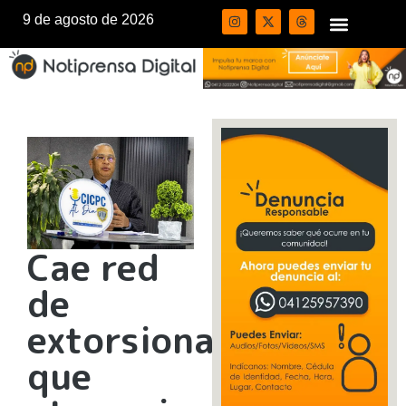
9 de agosto de 2026
Cae red
de
extorsionadores
que