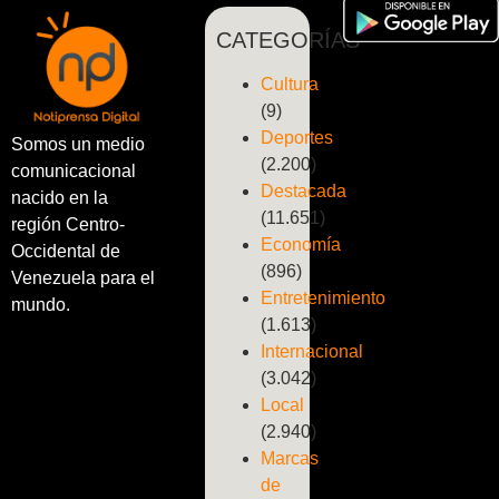
CATEGORÍAS
Cultura
(9)
Deportes
Somos un medio
(2.200)
comunicacional
Destacada
nacido en la
(11.651)
región Centro-
Economía
Occidental de
(896)
Venezuela para el
Entretenimiento
mundo.
(1.613)
Internacional
(3.042)
Local
(2.940)
Marcas
de