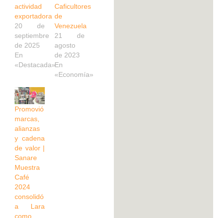
actividad
Caficultores
exportadora
de
20 de
Venezuela
septiembre
21 de
de 2025
agosto
En
de 2023
«Destacada»
En
«Economía»
Promovió
marcas,
alianzas
y cadena
de valor |
Sanare
Muestra
Café
2024
consolidó
a Lara
como