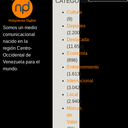
CATEGORÍAS
Cultura
(9)
Deportes
Somos un medio
(2.200)
comunicacional
Destacada
nacido en la
(11.651)
región Centro-
Economía
Occidental de
(896)
Venezuela para el
Entretenimiento
mundo.
(1.613)
Internacional
(3.042)
Local
(2.940)
Marcas
de
Valor