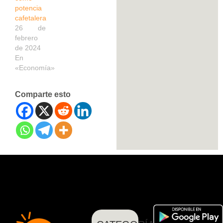
potencia
cafetalera
26 de
febrero
de 2024
En
«Economía»
Comparte esto