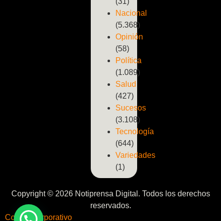
(31)
Nacional
(5.368)
Opinión
(58)
Política
(1.089)
Salud
(427)
Sucesos
(3.108)
Tecnología
(644)
Variedades
(1)
Copyright © 2026 Notiprensa Digital. Todos los derechos
reservados.
Correo Corporativo