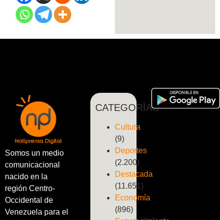
CATEGORÍAS
Cultura
(9)
Deportes
Somos un medio
(2.200)
comunicacional
Destacada
nacido en la
(11.651)
región Centro-
Economía
Occidental de
(896)
Venezuela para el