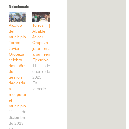
Relacionado
Alcalde
Torres |
del
Alcalde
municipio
Javier
Torres
Oropeza
Javier
juramenta
Oropeza
a su Tren
celebra
Ejecutivo
dos años
11 de
de
enero de
gestión
2023
dedicada
En
a
«Local»
recuperar
el
municipio
11 de
diciembre
de 2023