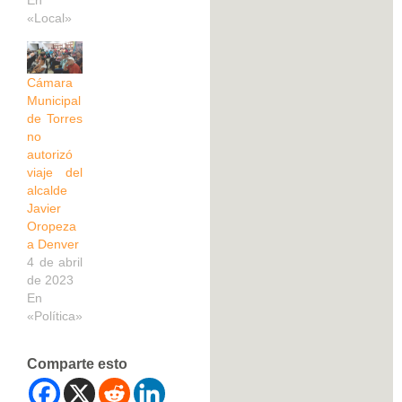
En
«Local»
Cámara
Municipal
de Torres
no
autorizó
viaje del
alcalde
Javier
Oropeza
a Denver
4 de abril
de 2023
En
«Política»
Comparte esto