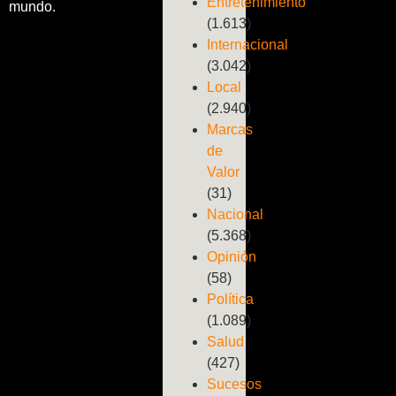
Entretenimiento
mundo.
(1.613)
Internacional
(3.042)
Local
(2.940)
Marcas
de
Valor
(31)
Nacional
(5.368)
Opinión
(58)
Política
(1.089)
Salud
(427)
Sucesos