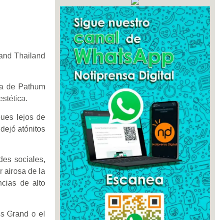
rand Thailand
ia de Pathum
stética.
pues lejos de
dejó atónitos
des sociales,
 airosa de la
ncias de alto
s Grand o el