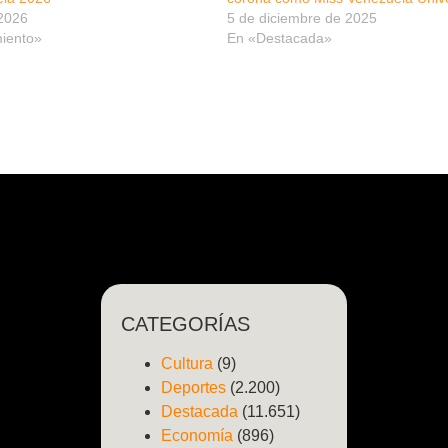
 2026
5 de diciembre de 2025
miento»
En «Destacada»
CATEGORÍAS
Cultura
(9)
Deportes
(2.200)
Destacada
(11.651)
Economía
(896)