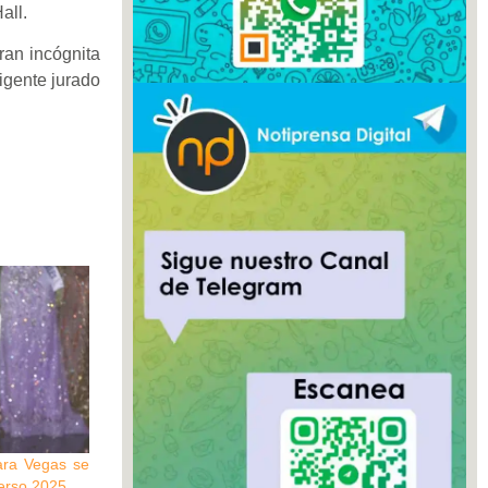
all.
ran incógnita
xigente jurado
ara Vegas se
erso 2025