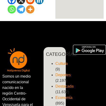
CATEGORÍAS
Cultura
(9)
Deportes
Somos un medio
(2.197)
comunicacional
Destacada
nacido en la
(11.632)
región Centro-
Economía
Occidental de
(895)
Venezuela para el