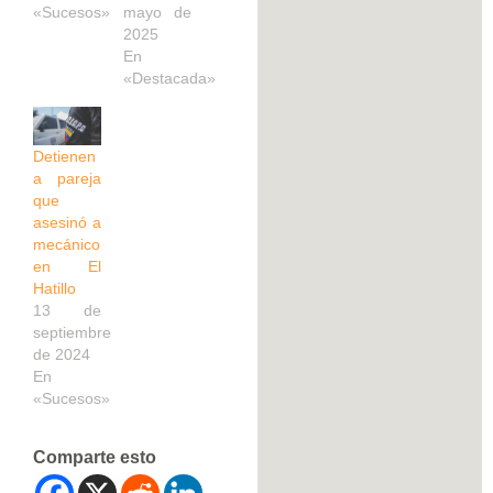
«Sucesos»
mayo de
2025
En
«Destacada»
Detienen
a pareja
que
asesinó a
mecánico
en El
Hatillo
13 de
septiembre
de 2024
En
«Sucesos»
Comparte esto