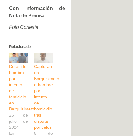
Con información de
Nota de Prensa
Foto Cortesía
Relacionado
Detenido
Capturan
hombre
en
por
Barquisimeto
intento
a hombre
de
por
femicidio
intento
en
de
Barquisimeto
homicidio
25 de
tras
julio de
disputa
2024
por celos
En
5 de