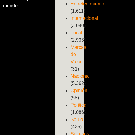
Entretenimiento
mundo.
(1.611)
Internacional
(3.040)
Local
(2.933)
Marcas
de
Valor
(31)
Nacional
(5.362)
Opinión
(58)
Política
(1.086)
Salud
(425)
Sucesos