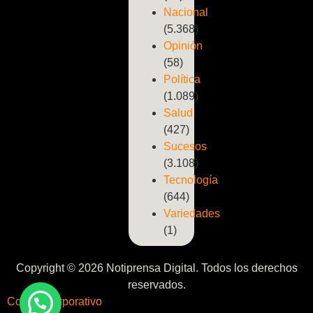
Nacional
(5.368)
Opinión
(58)
Política
(1.089)
Salud
(427)
Sucesos
(3.108)
Tecnología
(644)
Variedades
(1)
Copyright © 2026 Notiprensa Digital. Todos los derechos
reservados.
Correo Corporativo