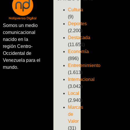
Cultura
(9)
Deportes
Somos un medio
(2.200)
comunicacional
Destacada
nacido en la
(11.651)
región Centro-
Economía
Occidental de
(896)
Venezuela para el
Entretenimiento
mundo.
(1.613)
Internacional
(3.042)
Local
(2.940)
Marcas
de
Valor
(31)