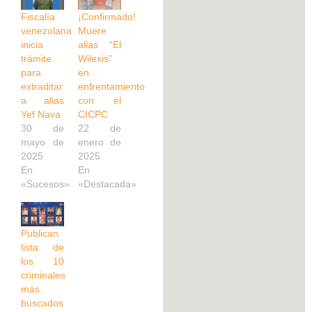
Fiscalía
¡Confirmado!
venezolana
Muere
inicia
alias “El
trámite
Wilexis”
para
en
extraditar
enfrentamiento
a alias
con el
Yef Nava
CICPC
30 de
22 de
mayo de
enero de
2025
2025
En
En
«Sucesos»
«Destacada»
Publican
lista de
los 10
criminales
más
buscados