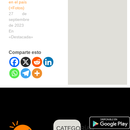
en el país
(+Fotos)
27 de
septiembre
de 2023
En
«Destacada»
Comparte esto
CATEGORÍAS