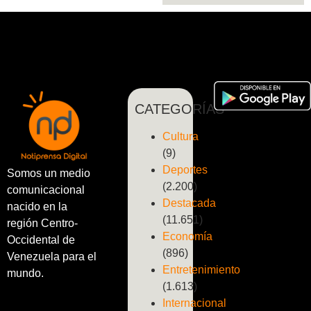
desde las
instalaciones
del
Centro…
CATEGORÍAS
Cultura
(9)
Deportes
Somos un medio
(2.200)
comunicacional
Destacada
nacido en la
(11.651)
región Centro-
Economía
Occidental de
(896)
Venezuela para el
Entretenimiento
mundo.
(1.613)
Internacional