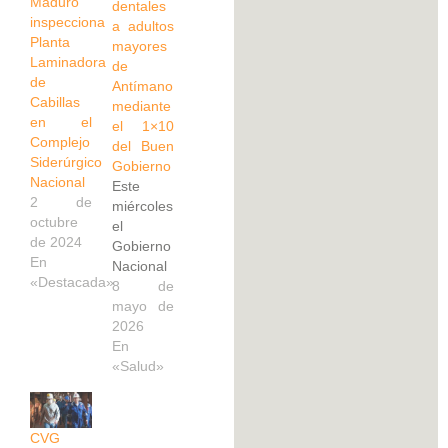
Maduro
dentales
inspecciona
a adultos
Planta
mayores
Laminadora
de
de
Antímano
Cabillas
mediante
en el
el 1×10
Complejo
del Buen
Siderúrgico
Gobierno
Nacional
Este
2 de
miércoles,
octubre
el
de 2024
Gobierno
En
Nacional
«Destacada»
ejecutó la
8 de
entrega
mayo de
de 200
2026
prótesis
En
dentales
«Salud»
dirigidas
a los
adultos
CVG
mayores