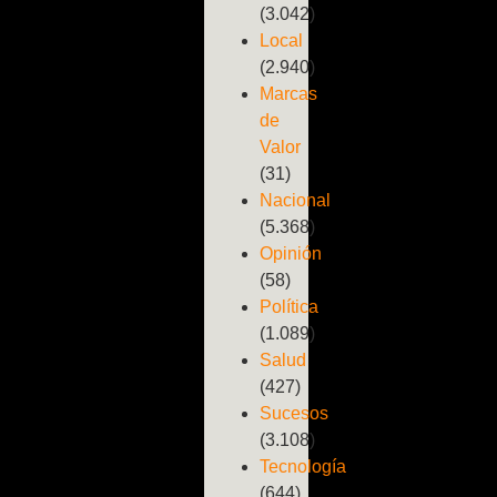
(3.042)
Local
(2.940)
Marcas
de
Valor
(31)
Nacional
(5.368)
Opinión
(58)
Política
(1.089)
Salud
(427)
Sucesos
(3.108)
Tecnología
(644)