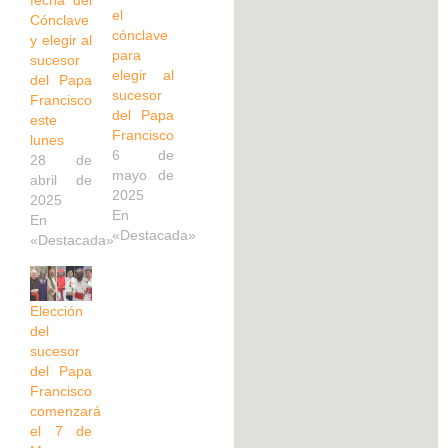
el
Cónclave
cónclave
y elegir al
para
sucesor
elegir al
del Papa
sucesor
Francisco
del Papa
este
Francisco
lunes
6 de
28 de
mayo de
abril de
2025
2025
En
En
«Destacada»
«Destacada»
Elección
del
sucesor
del Papa
Francisco
comenzará
el 7 de