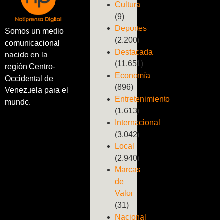
Cultura
(9)
Deportes
Somos un medio
(2.200)
comunicacional
Destacada
nacido en la
(11.651)
región Centro-
Economía
Occidental de
(896)
Venezuela para el
Entretenimiento
mundo.
(1.613)
Internacional
(3.042)
Local
(2.940)
Marcas
de
Valor
(31)
Nacional