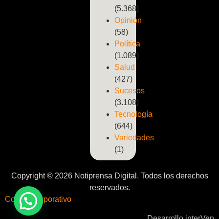
(5.368)
Opinión
(58)
Política
(1.089)
Salud
(427)
Sucesos
(3.108)
Tecnología
(644)
Variedades
(1)
Copyright © 2026 Notiprensa Digital. Todos los derechos
reservados.
Correo Corporativo
Desarrollo interVen