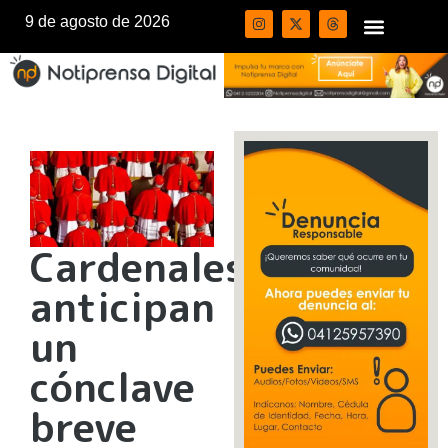
9 de agosto de 2026
Cardenales
anticipan
un
cónclave
breve