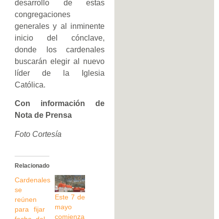
desarrollo de estas
congregaciones
generales y al inminente
inicio del cónclave,
donde los cardenales
buscarán elegir al nuevo
líder de la Iglesia
Católica.
Con información de
Nota de Prensa
Foto Cortesía
Relacionado
Cardenales
se
Este 7 de
reúnen
mayo
para fijar
comienza
fecha del