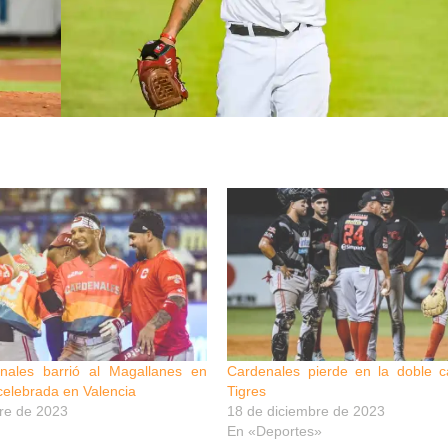
nales barrió al Magallanes en
Cardenales pierde en la doble ca
celebrada en Valencia
Tigres
re de 2023
18 de diciembre de 2023
En «Deportes»