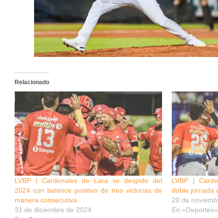
Relacionado
LVBP | Cardenales de Lara se despide del
LVBP | Carde
2024 con balance positivo de tres victorias de
doble jornada 
manera consecutiva
20 de noviemb
31 de diciembre de 2024
En «Deportes»