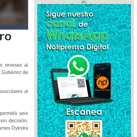
ro
os reveses al
 Gutiérrez de
pusculares al
permitió seis
sin decisión.
James Dykstra