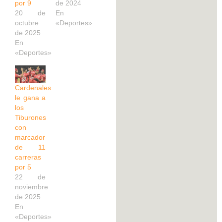
por 9
de 2024
20 de
En
octubre
«Deportes»
de 2025
En
«Deportes»
Cardenales
le gana a
los
Tiburones
con
marcador
de 11
carreras
por 5
22 de
noviembre
de 2025
En
«Deportes»