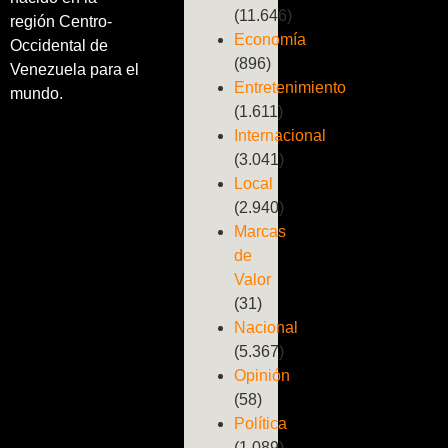
(11.646)
región Centro-
Economía
Occidental de
(896)
Venezuela para el
Entretenimiento
mundo.
(1.611)
Internacional
(3.041)
Local
(2.940)
Marcas
de
Valor
(31)
Nacional
(5.367)
Opinión
(58)
Política
(1.089)