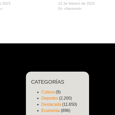
e 2023
22 de febrero de 2023
a»
En «Nacional»
CATEGORÍAS
Cultura
(9)
Deportes
(2.200)
Destacada
(11.650)
Economía
(896)