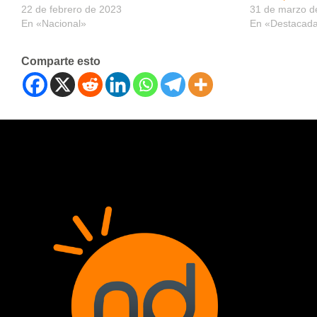
22 de febrero de 2023
31 de marzo d
En «Nacional»
En «Destacad
Comparte esto