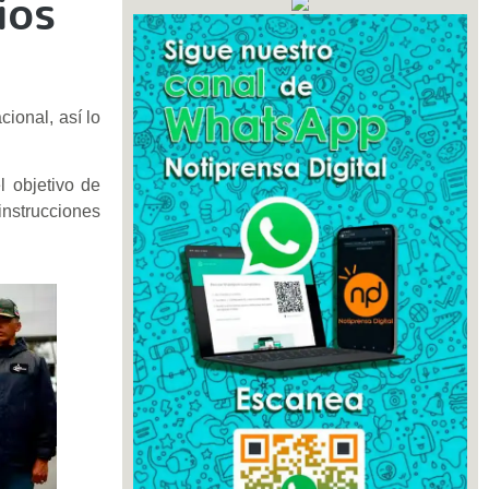
ios
ional, así lo
l objetivo de
instrucciones