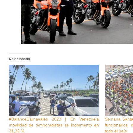
Relacionado
#BalanceCarnavales 2023 | En Venezuela
Semana Santa
movilidad de temporadistas se incrementó en
funcionarios
31,32 %
todo el país