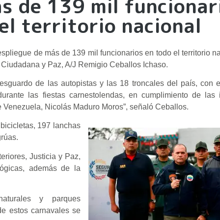
s de 139 mil funcionar
l territorio nacional
liegue de más de 139 mil funcionarios en todo el territorio nac
ad Ciudadana y Paz, A/J Remigio Ceballos Ichaso.
sguardo de las autopistas y las 18 troncales del país, con e
durante las fiestas carnestolendas, en cumplimiento de las 
e Venezuela, Nicolás Maduro Moros”, señaló Ceballos.
bicicletas, 197 lanchas
rúas.
riores, Justicia y Paz,
lógicas, además de la
naturales y parques
de estos carnavales se