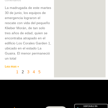
comentarios
La madrugada de este martes
30 de junio, los equipos de
emergencia lograron el
rescate con vida del pequeño
Klieber Morán, de tan solo
tres años de edad, quien se
encontraba atrapado en el
edificio Los Corales Garden 1,
ubicado en el estado La
Guaira. El menor permaneció
un total
Lea mas »
1
2
3
4
5