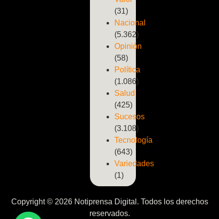
(31)
Nacional
(5.362)
Opinión
(58)
Política
(1.086)
Salud
(425)
Sucesos
(3.108)
Tecnología
(643)
Variedades
(1)
Copyright © 2026 Notiprensa Digital. Todos los derechos
reservados.