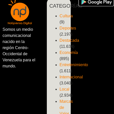
CATEGORÍAS
Cultura
(9)
Deportes
Somos un medio
(2.197)
comunicacional
Destacada
nacido en la
(11.634)
región Centro-
Economía
Occidental de
(895)
Venezuela para el
Entretenimiento
mundo.
(1.611)
Internacional
(3.040)
Local
(2.934)
Marcas
de
Valor