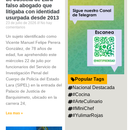
falso abogado que
litigaba con identidad
usurpada desde 2013
23 de julio de 2026
No hay
comentarios
Un sujeto identificado como
Vicente Manuel Felipe Perera
González, de 78 años de
edad, fue aprehendido este
miércoles 22 de julio por
funcionarios del Servicio de
Investigación Penal del
Cuerpo de Policía del Estado
Popular Tags
Lara (SIPEL) en la entrada del
Nacional Destacada
Palacio de Justicia de
#Cocina
Barquisimeto, ubicado en la
#ArteCulinario
carrera 24,
#MIniChef
Lea mas »
#YulimarRojas