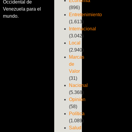
Economía
Occidental de
(896)
Venezuela para el
Entretenimiento
mundo.
(1.613)
Internacional
(3.042)
Local
(2.940)
Marcas
de
Valor
(31)
Nacional
(5.368)
Opinión
(58)
Política
(1.089)
Salud