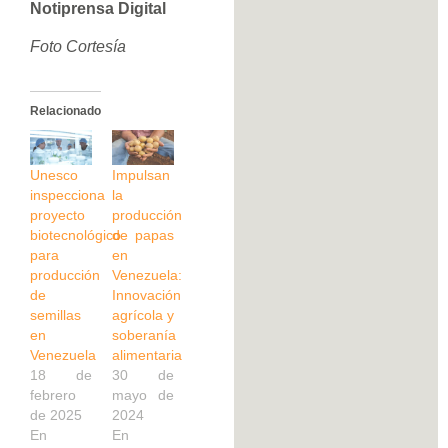
Notiprensa Digital
Foto Cortesía
Relacionado
Unesco
Impulsan
inspecciona
la
proyecto
producción
biotecnológico
de papas
para
en
producción
Venezuela:
de
Innovación
semillas
agrícola y
en
soberanía
Venezuela
alimentaria
18 de
30 de
febrero
mayo de
de 2025
2024
En
En