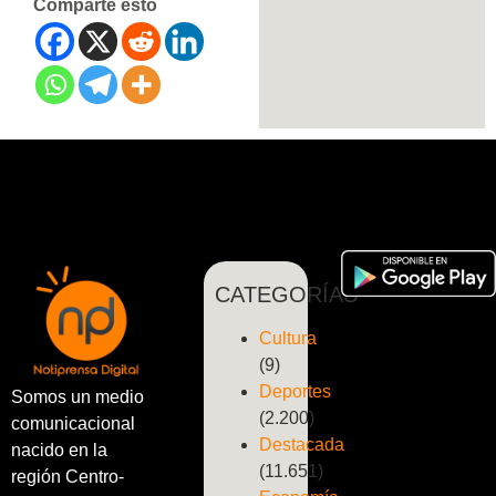
Comparte esto
CATEGORÍAS
Cultura
(9)
Deportes
Somos un medio
(2.200)
comunicacional
Destacada
nacido en la
(11.651)
región Centro-