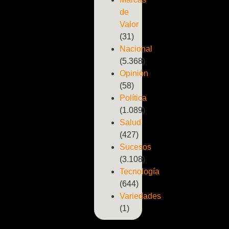
de
Valor
(31)
Nacional
(5.368)
Opinión
(58)
Política
(1.089)
Salud
(427)
Sucesos
(3.108)
Tecnología
(644)
Variedades
(1)