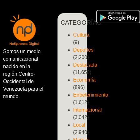
CATEGORÍAS
Cultura
(9)
Deportes
Somos un medio
(2.200)
comunicacional
Destacada
nacido en la
(11.650)
región Centro-
Economía
Occidental de
(896)
Venezuela para el
Entretenimiento
mundo.
(1.612)
Internacional
(3.042)
Local
(2.940)
Marcas