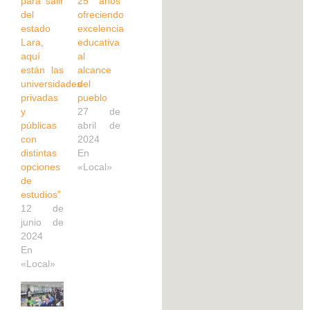
para salir
25 años
del
ofreciendo
estado
excelencia
Lara,
educativa
aquí
al
están las
alcance
universidades
del
privadas
pueblo
y
27 de
públicas
abril de
con
2024
distintas
En
opciones
«Local»
de
estudios”
12 de
junio de
2024
En
«Local»