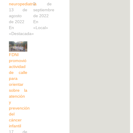
neuropediatría
2 de
13 de
septiembre
agosto
de 2022
de 2022
En
En
«Local»
«Destacada»
FDNI
promovió
actividad
de calle
para
orientar
sobre la
atención
y
prevención
del
cáncer
infantil
17 de