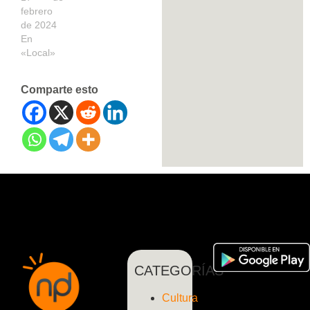
febrero
de 2024
En
«Local»
Comparte esto
CATEGORÍAS
Cultura