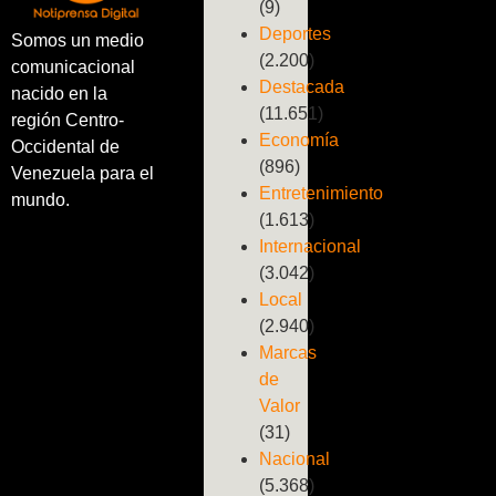
(9)
Deportes
Somos un medio
(2.200)
comunicacional
Destacada
nacido en la
(11.651)
región Centro-
Economía
Occidental de
(896)
Venezuela para el
Entretenimiento
mundo.
(1.613)
Internacional
(3.042)
Local
(2.940)
Marcas
de
Valor
(31)
Nacional
(5.368)