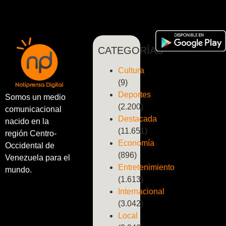
CATEGORÍAS
Cultura
(9)
Deportes
Somos un medio
(2.200)
comunicacional
Destacada
nacido en la
(11.651)
región Centro-
Economía
Occidental de
(896)
Venezuela para el
Entretenimiento
mundo.
(1.613)
Internacional
(3.042)
Local