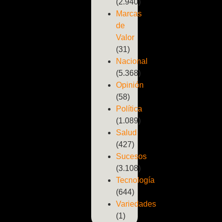
(2.940)
Marcas
de
Valor
(31)
Nacional
(5.368)
Opinión
(58)
Política
(1.089)
Salud
(427)
Sucesos
(3.108)
Tecnología
(644)
Variedades
(1)