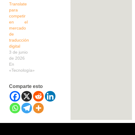
Translate
para
competir
en el
mercado
de
traducción
digital
3 de junio
de 2026
En
«Tecnología»
Comparte esto