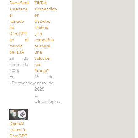
DeepSeek
TikTok
amenaza
suspendido
el
en
reinado
Estados
de
Unidos
ChatGPT
¿La
en el
compañía
mundo
buscará
de la IA
una
28 de
solución
enero de
con
2025
Trump?
En
19 de
«Destacada»
enero de
2025
En
«Tecnología»
OpenAI
presenta
ChatGPT