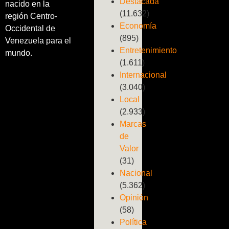
Destacada
nacido en la
(11.632)
región Centro-
Economía
Occidental de
(895)
Venezuela para el
Entretenimiento
mundo.
(1.611)
Internacional
(3.040)
Local
(2.933)
Marcas
de
Valor
(31)
Nacional
(5.362)
Opinión
(58)
Política