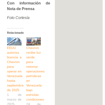
Con información de
Nota de Prensa
Foto Cortesía
Relacionado
EEUU
Chevron
autoriza
recibe luz
licencia a
verde
Chevron
para
para
retomar
operar en
operaciones
Venezuela
petroleras
hasta
en
septiembre
Venezuela
de 2025
bajo
1 de
estrictas
marzo de
condiciones
2025
24 de