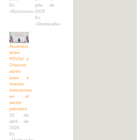
En
julio de
«Economía»
2025
En
«Destacada»
Acuerdos
entre
PDVSA y
Chevron
abren
paso a
nuevas
inversiones
en el
sector
petrolero
15 de
abril de
2026
En
«Destacada»