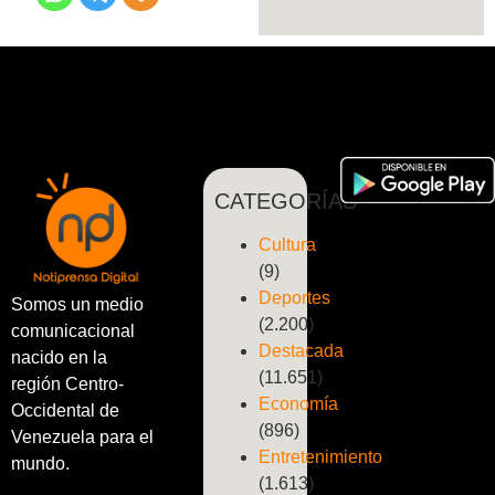
CATEGORÍAS
Cultura
(9)
Deportes
Somos un medio
(2.200)
comunicacional
Destacada
nacido en la
(11.651)
región Centro-
Economía
Occidental de
(896)
Venezuela para el
Entretenimiento
mundo.
(1.613)