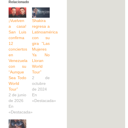
Relacionado
¡Vuelven
Shakira
a casa!
regresa a
San Luis
Latinoamérica
confirma
con su
12
gira “Las
conciertos
Mujeres
en
Ya No
Venezuela
Lloran
con su
World
“Aunque
Tour”
Sea Todo
2 de
World
octubre
Tour”
de 2024
2 de junio
En
de 2026
«Destacada»
En
«Destacada»