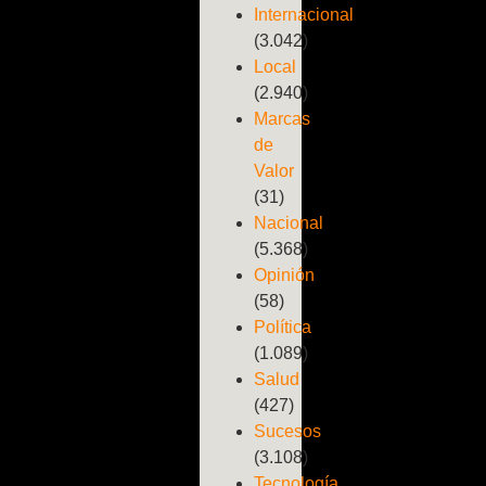
Internacional
(3.042)
Local
(2.940)
Marcas
de
Valor
(31)
Nacional
(5.368)
Opinión
(58)
Política
(1.089)
Salud
(427)
Sucesos
(3.108)
Tecnología